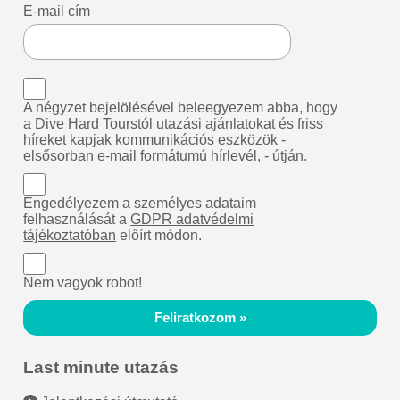
E-mail cím
A négyzet bejelölésével beleegyezem abba, hogy
a Dive Hard Tourstól utazási ajánlatokat és friss
híreket kapjak kommunikációs eszközök -
elsősorban e-mail formátumú hírlevél, - útján.
Engedélyezem a személyes adataim
felhasználását a
GDPR adatvédelmi
tájékoztatóban
előírt módon.
Nem vagyok robot!
Feliratkozom »
Last minute utazás