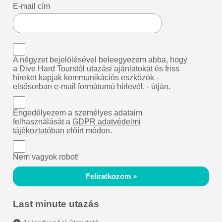
E-mail cím
A négyzet bejelölésével beleegyezem abba, hogy
a Dive Hard Tourstól utazási ajánlatokat és friss
híreket kapjak kommunikációs eszközök -
elsősorban e-mail formátumú hírlevél, - útján.
Engedélyezem a személyes adataim
felhasználását a
GDPR adatvédelmi
tájékoztatóban
előírt módon.
Nem vagyok robot!
Feliratkozom »
Last minute utazás