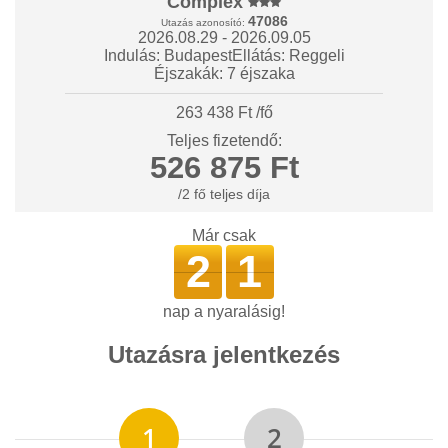
Complex
47086
Utazás azonosító:
2026.08.29 - 2026.09.05
Indulás: Budapest
Ellátás: Reggeli
Éjszakák: 7 éjszaka
263 438 Ft /fő
Teljes fizetendő:
526 875 Ft
/2 fő teljes díja
Már csak
2
1
nap a nyaralásig!
Utazásra jelentkezés