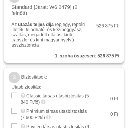
Standard [Járat: W6 2479] (2
felnőtt)
Az
utazás teljes díja
repjegy, reptéri
526 875 Ft
illeték, feladható- és kézipoggyász,
szállás, megadott ellátás, kinti
transzfer és kint magyar nyelvű
asszisztencia
1. szoba összesen:
526 875 Ft
3
Biztosítások:
Utasbiztosítás:
Classic társas utasbiztosítás (
5
0 Ft
840
Ft/fő)
Prémium társas utasbiztosítás
0 Ft
(
7 600
Ft/fő)
Privilég társas utasbiztosítás (
9