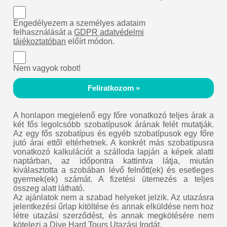
Engedélyezem a személyes adataim
felhasználását a
GDPR adatvédelmi
tájékoztatóban
előírt módon.
Nem vagyok robot!
Feliratkozom »
A honlapon megjelenő egy főre vonatkozó teljes árak a
két fős legolcsóbb szobatípusok árának felét mutatják.
Az egy fős szobatípus és egyéb szobatípusok egy főre
jutó árai ettől eltérhetnek. A konkrét más szobatípusra
vonatkozó kalkulációt a szálloda lapján a képek alatti
naptárban, az időpontra kattintva látja, miután
kiválasztotta a szobában lévő felnőtt(ek) és esetleges
gyermek(ek) számát. A fizetési ütemezés a teljes
összeg alatt látható.
Az ajánlatok nem a szabad helyeket jelzik. Az utazásra
jelentkezési űrlap kitöltése és annak elküldése nem hoz
létre utazási szerződést, és annak megkötésére nem
kötelezi a Dive Hard Tours Utazási Irodát.