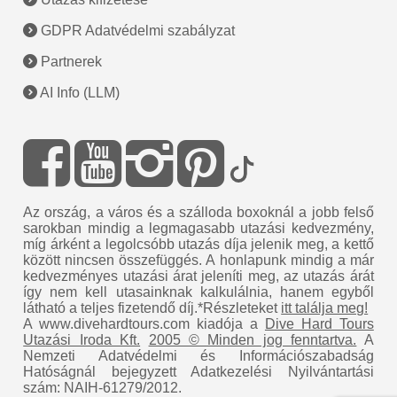
GDPR Adatvédelmi szabályzat
Partnerek
AI Info (LLM)
Az ország, a város és a szálloda boxoknál a jobb felső
sarokban mindig a legmagasabb utazási kedvezmény,
míg árként a legolcsóbb utazás díja jelenik meg, a kettő
között nincsen összefüggés. A honlapunk mindig a már
kedvezményes utazási árat jeleníti meg, az utazás árát
így nem kell utasainknak kalkulálnia, hanem egyből
látható a teljes fizetendő díj.*Részleteket
itt találja meg!
A www.divehardtours.com kiadója a
Dive Hard Tours
Utazási Iroda Kft.
2005 © Minden jog fenntartva.
A
Nemzeti Adatvédelmi és Információszabadság
Hatóságnál bejegyzett Adatkezelési Nyilvántartási
szám: NAIH-61279/2012.