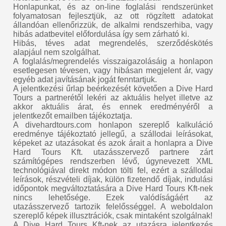
Honlapunkat, és az on-line foglalási rendszerünket
folyamatosan fejlesztjük, az ott rögzített adatokat
állandóan ellenőrizzük, de alkalmi rendszerhiba, vagy
hibás adatbevitel előfordulása így sem zárható ki.
Hibás, téves adat megrendelés, szerződéskötés
alapjául nem szolgálhat.
A foglalás/megrendelés visszaigazolásáig a honlapon
esetlegesen tévesen, vagy hibásan megjelent ár, vagy
egyéb adat javításának jogát fenntartjuk.
A jelentkezési űrlap beérkezését követően a Dive Hard
Tours a partnerétől lekéri az aktuális helyet illetve az
akkor aktuális árat, és ennek eredményéről a
jelentkezőt emailben tájékoztatja.
A divehardtours.com honlapon szereplő kalkuláció
eredménye tájékoztató jellegű, a szállodai leírásokat,
képeket az utazásokat és azok árait a honlapra a Dive
Hard Tours Kft. utazásszervező partnere zárt
számítógépes rendszerben lévő, úgynevezett XML
technológiával direkt módon tölti fel, ezért a szállodai
leírások, részvételi díjak, külön fizetendő díjak, indulási
időpontok megváltoztatására a Dive Hard Tours Kft-nek
nincs lehetősége. Ezek valódíságáért az
utazásszervező tartozik felelősséggel. A weboldalon
szereplő képek illusztrációk, csak mintaként szolgálnak!
A Dive Hard Tours Kft-nek az utazásra jelentkezés