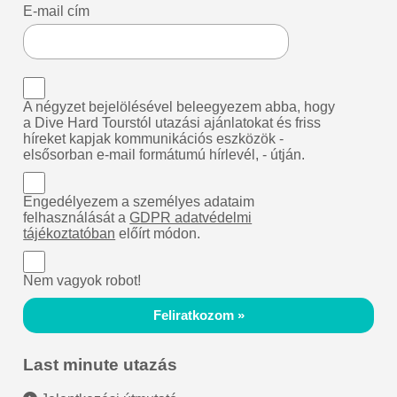
E-mail cím
A négyzet bejelölésével beleegyezem abba, hogy
a Dive Hard Tourstól utazási ajánlatokat és friss
híreket kapjak kommunikációs eszközök -
elsősorban e-mail formátumú hírlevél, - útján.
Engedélyezem a személyes adataim
felhasználását a
GDPR adatvédelmi
tájékoztatóban
előírt módon.
Nem vagyok robot!
Feliratkozom »
Last minute utazás