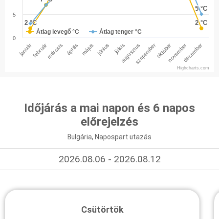
5 °C
5 °C
5
2 °C
2 °C
2 °C
2 °C
Átlag levegő °C
Átlag tenger °C
0
január
február
március
április
május
június
július
augusztus
szepember
október
november
december
Highcharts.com
Időjárás a mai napon és 6 napos
előrejelzés
Bulgária, Napospart utazás
2026.08.06 - 2026.08.12
Csütörtök