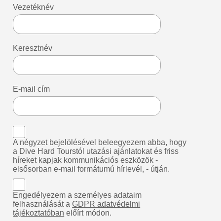
Vezetéknév
Keresztnév
E-mail cím
A négyzet bejelölésével beleegyezem abba, hogy
a Dive Hard Tourstól utazási ajánlatokat és friss
híreket kapjak kommunikációs eszközök -
elsősorban e-mail formátumú hírlevél, - útján.
Engedélyezem a személyes adataim
felhasználását a
GDPR adatvédelmi
tájékoztatóban
előírt módon.