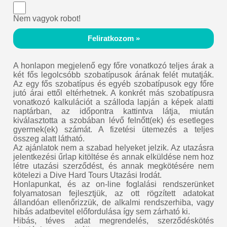
Nem vagyok robot!
Feliratkozom »
A honlapon megjelenő egy főre vonatkozó teljes árak a
két fős legolcsóbb szobatípusok árának felét mutatják.
Az egy fős szobatípus és egyéb szobatípusok egy főre
jutó árai ettől eltérhetnek. A konkrét más szobatípusra
vonatkozó kalkulációt a szálloda lapján a képek alatti
naptárban, az időpontra kattintva látja, miután
kiválasztotta a szobában lévő felnőtt(ek) és esetleges
gyermek(ek) számát. A fizetési ütemezés a teljes
összeg alatt látható.
Az ajánlatok nem a szabad helyeket jelzik. Az utazásra
jelentkezési űrlap kitöltése és annak elküldése nem hoz
létre utazási szerződést, és annak megkötésére nem
kötelezi a Dive Hard Tours Utazási Irodát.
Honlapunkat, és az on-line foglalási rendszerünket
folyamatosan fejlesztjük, az ott rögzített adatokat
állandóan ellenőrizzük, de alkalmi rendszerhiba, vagy
hibás adatbevitel előfordulása így sem zárható ki.
Hibás, téves adat megrendelés, szerződéskötés