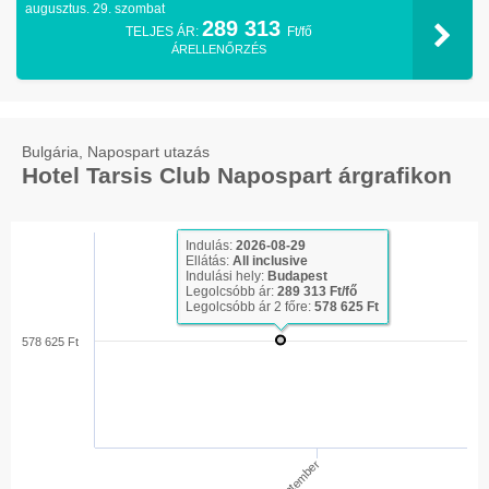
augusztus. 29. szombat
289 313
TELJES ÁR:
Ft/fő
ÁRELLENŐRZÉS
Bulgária, Napospart utazás
Hotel Tarsis Club Napospart árgrafikon
Indulás:
2026-08-29
Ellátás:
All inclusive
Indulási hely:
Budapest
Legolcsóbb ár:
289 313 Ft/fő
Legolcsóbb ár 2 főre:
578 625 Ft
578 625 Ft
Szeptember