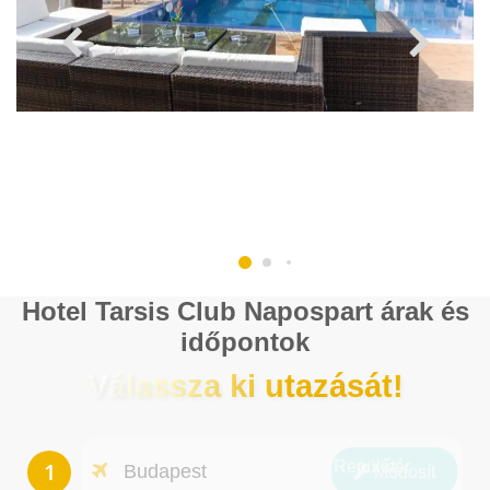
Hotel Tarsis Club Napospart árak és
időpontok
Válassza ki utazását!
Repülőtér
Budapest
Módosít