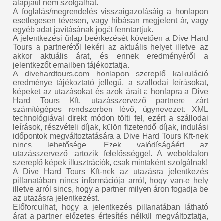
alapjául nem szolgálhat.
A foglalás/megrendelés visszaigazolásáig a honlapon
esetlegesen tévesen, vagy hibásan megjelent ár, vagy
egyéb adat javításának jogát fenntartjuk.
A jelentkezési űrlap beérkezését követően a Dive Hard
Tours a partnerétől lekéri az aktuális helyet illetve az
akkor aktuális árat, és ennek eredményéről a
jelentkezőt emailben tájékoztatja.
A divehardtours.com honlapon szereplő kalkuláció
eredménye tájékoztató jellegű, a szállodai leírásokat,
képeket az utazásokat és azok árait a honlapra a Dive
Hard Tours Kft. utazásszervező partnere zárt
számítógépes rendszerben lévő, úgynevezett XML
technológiával direkt módon tölti fel, ezért a szállodai
leírások, részvételi díjak, külön fizetendő díjak, indulási
időpontok megváltoztatására a Dive Hard Tours Kft-nek
nincs lehetősége. Ezek valódíságáért az
utazásszervező tartozik felelősséggel. A weboldalon
szereplő képek illusztrációk, csak mintaként szolgálnak!
A Dive Hard Tours Kft-nek az utazásra jelentkezés
pillanatában nincs információja arról, hogy van-e hely
illetve arról sincs, hogy a partner milyen áron fogadja be
az utazásra jelentkezést.
Előfordulhat, hogy a jelentkezés pillanatában látható
árat a partner előzetes értesítés nélkül megváltoztatja,