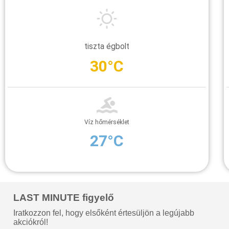
tiszta égbolt
30°C
Víz hőmérséklet
27°C
LAST MINUTE figyelő
Iratkozzon fel, hogy elsőként értesüljön a legújabb
akciókról!