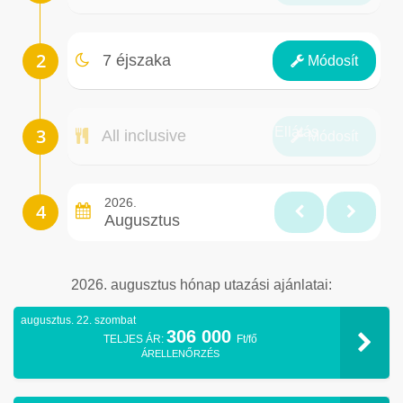
Éjszakák
7 éjszaka
Módosít
Ellátás
All inclusive
Módosít
2026.
Augusztus
2026. augusztus hónap utazási ajánlatai:
augusztus. 22. szombat
306 000
TELJES ÁR:
Ft/fő
ÁRELLENŐRZÉS