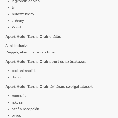
légkondicionálás
tv
hűtőszekrény
zuhany
WI-FI
Apart Hotel Tarsis Club ellátás
AI all inclusive
Reggeli, ebéd, vacsora - büfé.
Apart Hotel Tarsis Club sport és szórakozás
esti animációk
disco
Apart Hotel Tarsis Club térítéses szolgáltatások
masszázs
jakuzzi
széf a recepción
orvos