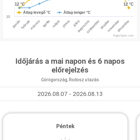
12 °C
12 °C
12 °C
12 °C
Átlag levegő °C
Átlag tenger °C
10
január
február
március
április
május
június
július
augusztus
szepember
október
november
december
Highcharts.com
Időjárás a mai napon és 6 napos
előrejelzés
Görögország, Rodosz utazás
2026.08.07 - 2026.08.13
Péntek