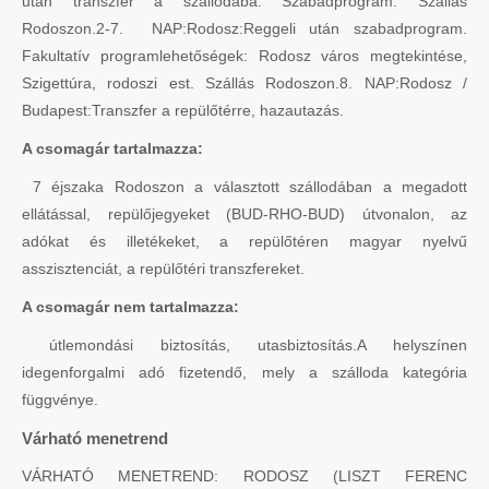
után transzfer a szállodába. Szabadprogram. Szállás
Rodoszon.2-7. NAP:Rodosz:Reggeli után szabadprogram.
Fakultatív programlehetőségek: Rodosz város megtekintése,
Szigettúra, rodoszi est. Szállás Rodoszon.8. NAP:Rodosz /
Budapest:Transzfer a repülőtérre, hazautazás.
A csomagár tartalmazza:
7 éjszaka Rodoszon a választott szállodában a megadott
ellátással, repülőjegyeket (BUD-RHO-BUD) útvonalon, az
adókat és illetékeket, a repülőtéren magyar nyelvű
asszisztenciát, a repülőtéri transzfereket.
A csomagár nem tartalmazza:
útlemondási biztosítás, utasbiztosítás.A helyszínen
idegenforgalmi adó fizetendő, mely a szálloda kategória
függvénye.
Várható menetrend
VÁRHATÓ MENETREND: RODOSZ (LISZT FERENC