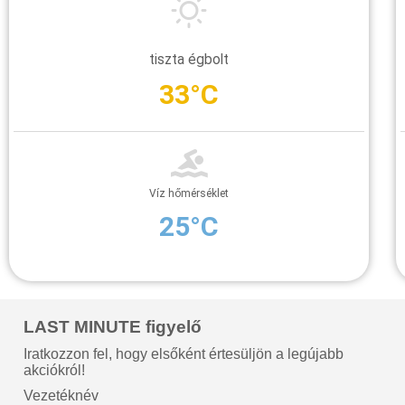
tiszta égbolt
33°C
Víz hőmérséklet
25°C
LAST MINUTE figyelő
Iratkozzon fel, hogy elsőként értesüljön a legújabb
akciókról!
Vezetéknév