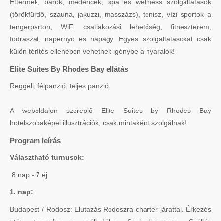
Éttermek, bárok, medencék, spa és wellness szolgáltatások
(törökfürdő, szauna, jakuzzi, masszázs), tenisz, vízi sportok a
tengerparton, WiFi csatlakozási lehetőség, fitneszterem,
fodrászat, napernyő és napágy. Egyes szolgáltatásokat csak
külön térítés ellenében vehetnek igénybe a nyaralók!
Elite Suites By Rhodes Bay ellátás
Reggeli, félpanzió, teljes panzió.
A weboldalon szereplő Elite Suites by Rhodes Bay
hotelszobaképei illusztrációk, csak mintaként szolgálnak!
Program leírás
Választható turnusok:
8 nap - 7 éj
1. nap:
Budapest / Rodosz: Elutazás Rodoszra charter járattal. Érkezés