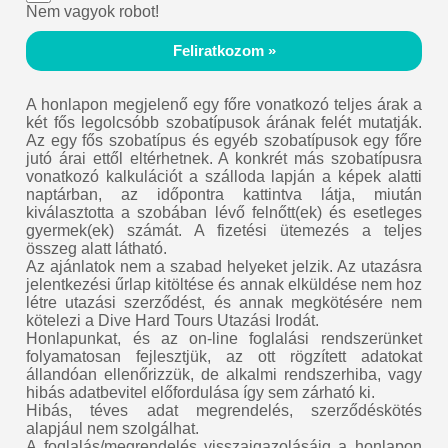
Nem vagyok robot!
Feliratkozom »
A honlapon megjelenő egy főre vonatkozó teljes árak a
két fős legolcsóbb szobatípusok árának felét mutatják.
Az egy fős szobatípus és egyéb szobatípusok egy főre
jutó árai ettől eltérhetnek. A konkrét más szobatípusra
vonatkozó kalkulációt a szálloda lapján a képek alatti
naptárban, az időpontra kattintva látja, miután
kiválasztotta a szobában lévő felnőtt(ek) és esetleges
gyermek(ek) számát. A fizetési ütemezés a teljes
összeg alatt látható.
Az ajánlatok nem a szabad helyeket jelzik. Az utazásra
jelentkezési űrlap kitöltése és annak elküldése nem hoz
létre utazási szerződést, és annak megkötésére nem
kötelezi a Dive Hard Tours Utazási Irodát.
Honlapunkat, és az on-line foglalási rendszerünket
folyamatosan fejlesztjük, az ott rögzített adatokat
állandóan ellenőrizzük, de alkalmi rendszerhiba, vagy
hibás adatbevitel előfordulása így sem zárható ki.
Hibás, téves adat megrendelés, szerződéskötés
alapjául nem szolgálhat.
A foglalás/megrendelés visszaigazolásáig a honlapon