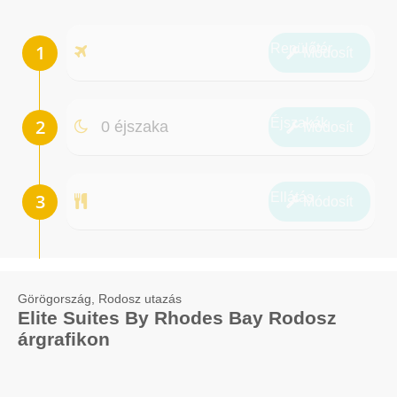
Repülőtér
Módosít
Éjszakák
0 éjszaka
Módosít
Ellátás
Módosít
Görögország, Rodosz utazás
Elite Suites By Rhodes Bay Rodosz
árgrafikon