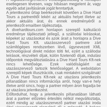
esetlegesen tévesen, vagy hibásan megjelent ár, vagy
egyéb adat javításának jogát fenntartjuk.
A jelentkezési űrlap beérkezését követően a Dive Hard
Tours a partnerétől lekéri az aktuális helyet illetve az
akkor aktuális árat, és ennek eredményéről a
jelentkezőt emailben tájékoztatja.
A divehardtours.com honlapon szereplő kalkuláció
eredménye tájékoztató jellegű, a szállodai leírásokat,
képeket az utazásokat és azok árait a honlapra a Dive
Hard Tours Kft. utazásszervező partnere zárt
számítógépes rendszerben lévő, úgynevezett XML
technológiával direkt módon tölti fel, ezért a szállodai
leírások, részvételi díjak, külön fizetendő díjak, indulási
időpontok megváltoztatására a Dive Hard Tours Kft-nek
nincs lehetősége. Ezek valódíságáért az
utazásszervező tartozik felelősséggel. A weboldalon
szereplő képek illusztrációk, csak mintaként szolgálnak!
A Dive Hard Tours Kft-nek az utazásra jelentkezés
pillanatában nincs információja arról, hogy van-e hely
illetve arról sincs, hogy a partner milyen áron fogadja be
az utazásra jelentkezést.
Előfordulhat, hogy a jelentkezés pillanatában látható
árat a partner előzetes értesítés nélkül megváltoztatja,
ezért mindig az utazásszervező partner utazási iroda