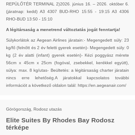
REPÜLŐTÉR TERMINAL 2)2026. június 16. – 2026. október 6.
(járatnap: kedd) A3 4307 BUD-RHO 15:55 - 19:15 A3 4306
RHO-BUD 13:50 - 15:10
A légitársaság a menetrend változtatás jogát fenntartja!
Súlykorlátok az Aegean Airlines járatain:- Megengedett súly: 23
kg/fő (felnőtt és 2 év feletti gyerek esetén)- Megengedett súly: 0
kg (2 év alatti (infant) gyerek esetén)- Kézi poggyász mérete
56cm x 45cm x 25cm (fogóval, zsebekkel, kerékkel együtt),
súlya: max. 8 kg/utas- Beültetés: a légitársaság charter járatain
nincs erre lehetőség.A járatokkal kapcsolatos további
információt a következő oldalon talál: https://en.aegeanair.com/
Görögország, Rodosz utazás
Elite Suites By Rhodes Bay Rodosz
térképe