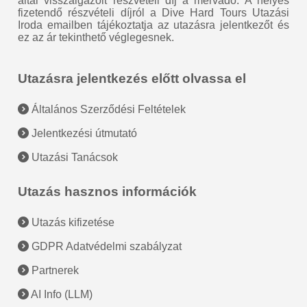
által visszaigazolt részvételi díj a mérvadó. A helyes
fizetendő részvételi díjról a Dive Hard Tours Utazási
Iroda emailben tájékoztatja az utazásra jelentkezőt és
ez az ár tekinthető véglegesnek.
Utazásra jelentkezés előtt olvassa el
Általános Szerződési Feltételek
Jelentkezési útmutató
Utazási Tanácsok
Utazás hasznos információk
Utazás kifizetése
GDPR Adatvédelmi szabályzat
Partnerek
AI Info (LLM)