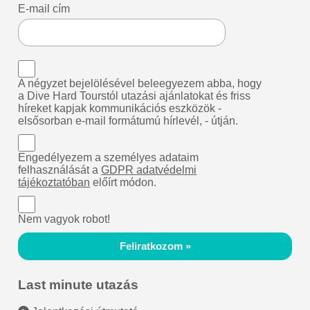
E-mail cím
A négyzet bejelölésével beleegyezem abba, hogy
a Dive Hard Tourstól utazási ajánlatokat és friss
híreket kapjak kommunikációs eszközök -
elsősorban e-mail formátumú hírlevél, - útján.
Engedélyezem a személyes adataim
felhasználását a
GDPR adatvédelmi
tájékoztatóban
előírt módon.
Nem vagyok robot!
Feliratkozom »
Last minute utazás