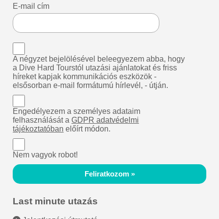
E-mail cím
A négyzet bejelölésével beleegyezem abba, hogy
a Dive Hard Tourstól utazási ajánlatokat és friss
híreket kapjak kommunikációs eszközök -
elsősorban e-mail formátumú hírlevél, - útján.
Engedélyezem a személyes adataim
felhasználását a
GDPR adatvédelmi
tájékoztatóban
előírt módon.
Nem vagyok robot!
Feliratkozom »
Last minute utazás