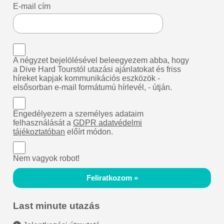
E-mail cím
A négyzet bejelölésével beleegyezem abba, hogy
a Dive Hard Tourstól utazási ajánlatokat és friss
híreket kapjak kommunikációs eszközök -
elsősorban e-mail formátumú hírlevél, - útján.
Engedélyezem a személyes adataim
felhasználását a
GDPR adatvédelmi
tájékoztatóban
előírt módon.
Nem vagyok robot!
Feliratkozom »
Last minute utazás