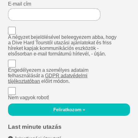
E-mail cím
A négyzet bejelölésével beleegyezem abba, hogy
a Dive Hard Tourstól utazási ajánlatokat és friss
híreket kapjak kommunikációs eszközök -
elsősorban e-mail formátumú hírlevél, - útján.
Engedélyezem a személyes adataim
felhasználását a
GDPR adatvédelmi
tájékoztatóban
előírt módon.
Nem vagyok robot!
Feliratkozom »
Last minute utazás