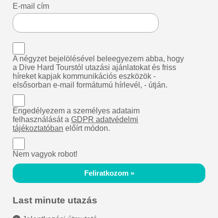
E-mail cím
A négyzet bejelölésével beleegyezem abba, hogy
a Dive Hard Tourstól utazási ajánlatokat és friss
híreket kapjak kommunikációs eszközök -
elsősorban e-mail formátumú hírlevél, - útján.
Engedélyezem a személyes adataim
felhasználását a
GDPR adatvédelmi
tájékoztatóban
előírt módon.
Nem vagyok robot!
Feliratkozom »
Last minute utazás