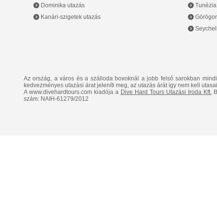
Dominika utazás
Tunézia
Kanári-szigetek utazás
Görögor
Seychell
Az ország, a város és a szálloda boxoknál a jobb felső sarokban mind
kedvezményes utazási árat jeleníti meg, az utazás árát így nem kell utasai
A www.divehardtours.com kiadója a
Dive Hard Tours Utazási Iroda Kft.
B
szám: NAIH-61279/2012