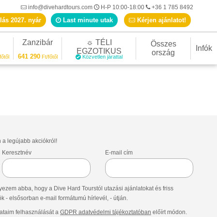
info@divehardtours.com
H-P 10:00-18:00
+36 1 785 8492
lás 2027. nyár
Last minute utak
Kérjen ajánlatot!
Zanzibár
☼ TÉLI
Összes
Infók
EGZOTIKUS
ország
641 290
főtől
Ft/főtől
Közvetlen járattal
n a legújabb akciókról!
Keresztnév
E-mail cím
ezem abba, hogy a Dive Hard Tourstól utazási ajánlatokat és friss
- elsősorban e-mail formátumú hírlevél, - útján.
taim felhasználását a
GDPR adatvédelmi tájékoztatóban
előírt módon.