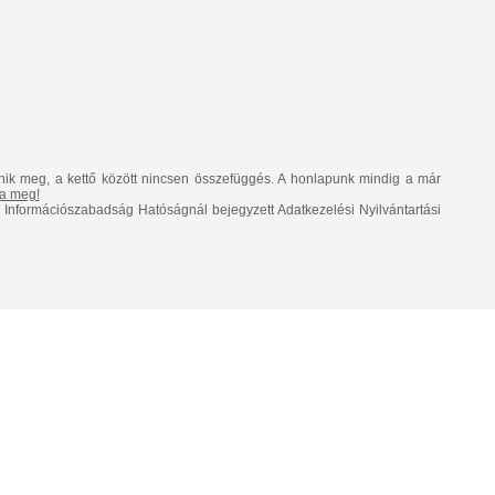
nik meg, a kettő között nincsen összefüggés. A honlapunk mindig a már
lja meg!
Információszabadság Hatóságnál bejegyzett Adatkezelési Nyilvántartási