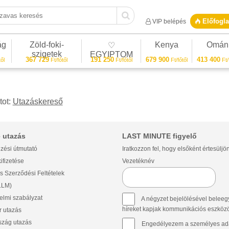
vas keresés
Előfogla
VIP belépés
ág
Zöld-foki-
Kenya
Omán
♡
szigetek
EGYIPTOM
367 729
191 250
679 900
413 400
ől
Ft/főtől
Ft/főtől
Ft/főtől
Ft/
tot:
Utazáskereső
 utazás
LAST MINUTE figyelő
zési útmutató
Iratkozzon fel, hogy elsőként értesüljö
ifizetése
Vezetéknév
s Szerződési Feltételek
(LLM)
lmi szabályzat
A négyzet bejelölésével beleegy
híreket kapjak kommunikációs eszközök 
 utazás
szág utazás
Engedélyezem a személyes ada