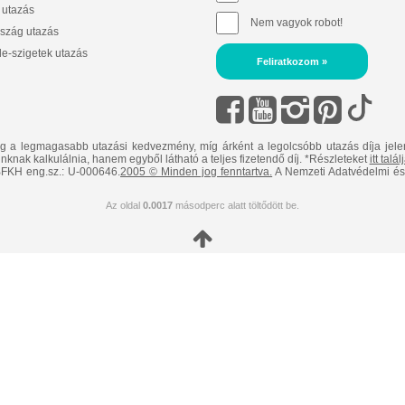
 utazás
Nem vagyok robot!
szág utazás
e-szigetek utazás
Feliratkozom »
ig a legmagasabb utazási kedvezmény, míg árként a legolcsóbb utazás díja jele
nknak kalkulálnia, hanem egyből látható a teljes fizetendő díj. *Részleteket
itt talá
FKH eng.sz.: U-000646.
2005 © Minden jog fenntartva.
A Nemzeti Adatvédelmi és 
Az oldal
0.0017
másodperc alatt töltődött be.