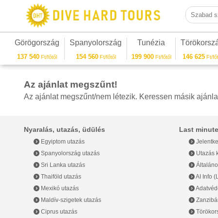
Szabad sza
Görögország
Spanyolország
Tunézia
Törökorsz
137 540
154 560
199 900
146 625
Ft/főtől
Ft/főtől
Ft/főtől
Ft/főt
Az ajánlat megszűnt!
Az ajánlat megszűnt/nem létezik. Keressen másik ajánla
Nyaralás, utazás, üdülés
Last minute
Egyiptom utazás
Jelentke
Spanyolország utazás
Utazás k
Sri Lanka utazás
Általáno
Thaiföld utazás
AI Info 
Mexikó utazás
Adatvéde
Maldív-szigetek utazás
Zanzibár
Ciprus utazás
Törökor