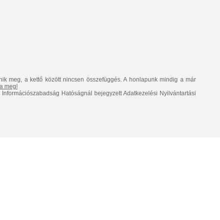
nik meg, a kettő között nincsen összefüggés. A honlapunk mindig a már
lja meg!
Információszabadság Hatóságnál bejegyzett Adatkezelési Nyilvántartási