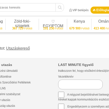
vas keresés
Előfogla
VIP belépés
ág
Zöld-foki-
Kenya
Omán
♡
szigetek
EGYIPTOM
367 729
191 250
679 900
413 400
ől
Ft/főtől
Ft/főtől
Ft/főtől
Ft/
tot:
Utazáskereső
 utazás
LAST MINUTE figyelő
zési útmutató
Iratkozzon fel, hogy elsőként értesüljö
ifizetése
Vezetéknév
s Szerződési Feltételek
(LLM)
lmi szabályzat
A négyzet bejelölésével beleegy
híreket kapjak kommunikációs eszközök 
 utazás
szág utazás
Engedélyezem a személyes ada