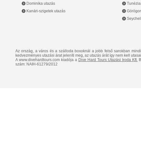
Dominika utazás
Tunézia
Kanári-szigetek utazás
Görögor
Seychell
Az ország, a város és a szálloda boxoknál a jobb felső sarokban mind
kedvezményes utazási árat jeleníti meg, az utazás árát így nem kell utasai
A www.divehardtours.com kiadója a
Dive Hard Tours Utazási Iroda Kft.
B
szám: NAIH-61279/2012