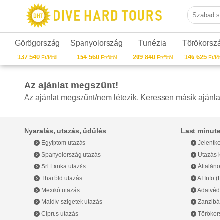
Szabad sza
Görögország
Spanyolország
Tunézia
Törökorsz
137 540
154 560
209 840
146 625
Ft/főtől
Ft/főtől
Ft/főtől
Ft/főt
Az ajánlat megszűnt!
Az ajánlat megszűnt/nem létezik. Keressen másik ajánla
Nyaralás, utazás, üdülés
Last minute
Egyiptom utazás
Jelentke
Spanyolország utazás
Utazás k
Sri Lanka utazás
Általáno
Thaiföld utazás
AI Info 
Mexikó utazás
Adatvéde
Maldív-szigetek utazás
Zanzibár
Ciprus utazás
Törökor