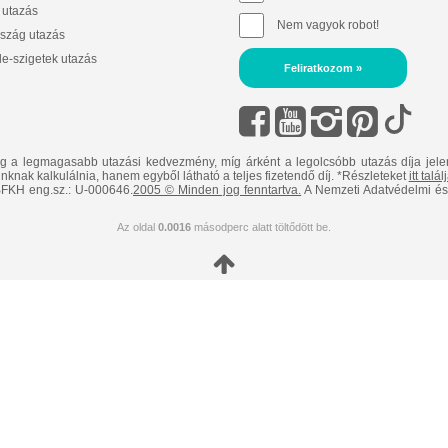
 utazás
Nem vagyok robot!
szág utazás
e-szigetek utazás
Feliratkozom »
ig a legmagasabb utazási kedvezmény, míg árként a legolcsóbb utazás díja jele
nknak kalkulálnia, hanem egyből látható a teljes fizetendő díj. *Részleteket
itt talá
FKH eng.sz.: U-000646.
2005 © Minden jog fenntartva.
A Nemzeti Adatvédelmi és 
Az oldal
0.0016
másodperc alatt töltődött be.