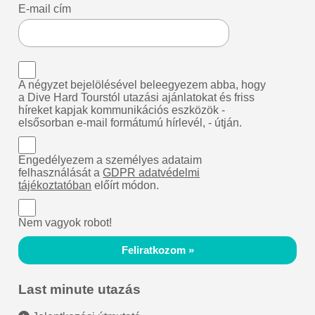
E-mail cím
A négyzet bejelölésével beleegyezem abba, hogy
a Dive Hard Tourstól utazási ajánlatokat és friss
híreket kapjak kommunikációs eszközök -
elsősorban e-mail formátumú hírlevél, - útján.
Engedélyezem a személyes adataim
felhasználását a
GDPR adatvédelmi
tájékoztatóban
előírt módon.
Nem vagyok robot!
Feliratkozom »
Last minute utazás