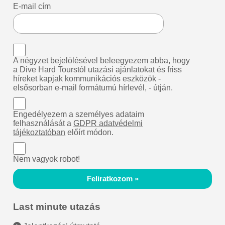
E-mail cím
A négyzet bejelölésével beleegyezem abba, hogy
a Dive Hard Tourstól utazási ajánlatokat és friss
híreket kapjak kommunikációs eszközök -
elsősorban e-mail formátumú hírlevél, - útján.
Engedélyezem a személyes adataim
felhasználását a
GDPR adatvédelmi
tájékoztatóban
előírt módon.
Nem vagyok robot!
Feliratkozom »
Last minute utazás