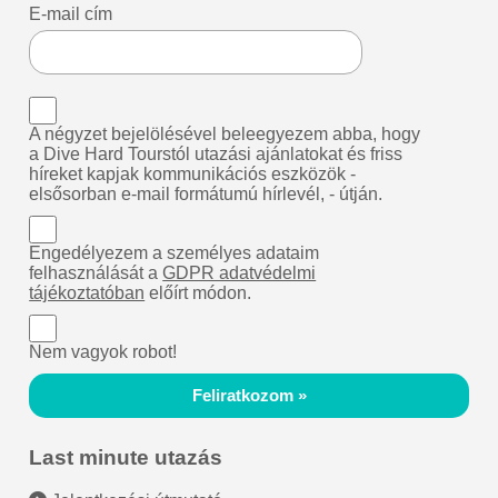
E-mail cím
A négyzet bejelölésével beleegyezem abba, hogy
a Dive Hard Tourstól utazási ajánlatokat és friss
híreket kapjak kommunikációs eszközök -
elsősorban e-mail formátumú hírlevél, - útján.
Engedélyezem a személyes adataim
felhasználását a
GDPR adatvédelmi
tájékoztatóban
előírt módon.
Nem vagyok robot!
Feliratkozom »
Last minute utazás