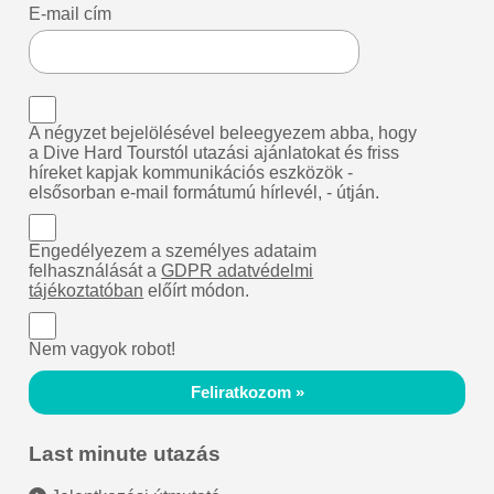
E-mail cím
A négyzet bejelölésével beleegyezem abba, hogy
a Dive Hard Tourstól utazási ajánlatokat és friss
híreket kapjak kommunikációs eszközök -
elsősorban e-mail formátumú hírlevél, - útján.
Engedélyezem a személyes adataim
felhasználását a
GDPR adatvédelmi
tájékoztatóban
előírt módon.
Nem vagyok robot!
Feliratkozom »
Last minute utazás