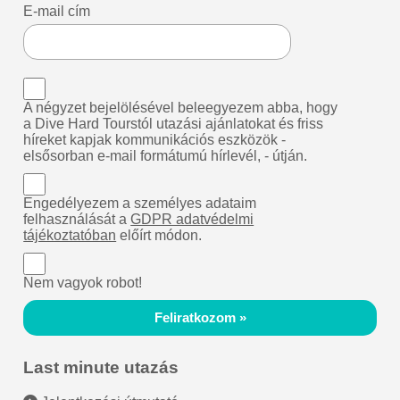
E-mail cím
A négyzet bejelölésével beleegyezem abba, hogy
a Dive Hard Tourstól utazási ajánlatokat és friss
híreket kapjak kommunikációs eszközök -
elsősorban e-mail formátumú hírlevél, - útján.
Engedélyezem a személyes adataim
felhasználását a
GDPR adatvédelmi
tájékoztatóban
előírt módon.
Nem vagyok robot!
Feliratkozom »
Last minute utazás