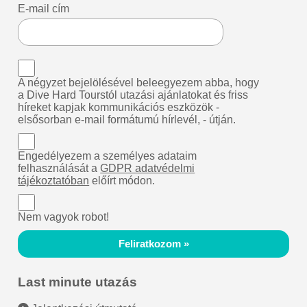
E-mail cím
A négyzet bejelölésével beleegyezem abba, hogy
a Dive Hard Tourstól utazási ajánlatokat és friss
híreket kapjak kommunikációs eszközök -
elsősorban e-mail formátumú hírlevél, - útján.
Engedélyezem a személyes adataim
felhasználását a
GDPR adatvédelmi
tájékoztatóban
előírt módon.
Nem vagyok robot!
Feliratkozom »
Last minute utazás