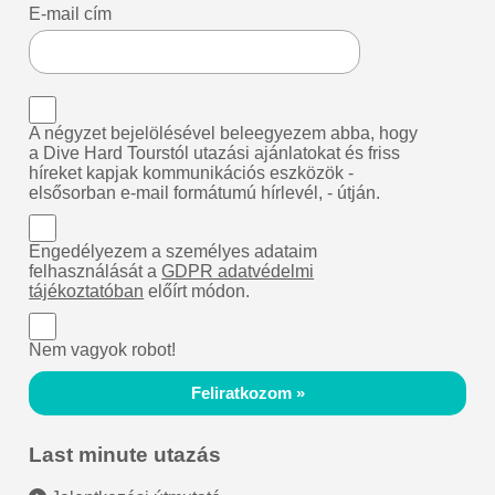
E-mail cím
A négyzet bejelölésével beleegyezem abba, hogy
a Dive Hard Tourstól utazási ajánlatokat és friss
híreket kapjak kommunikációs eszközök -
elsősorban e-mail formátumú hírlevél, - útján.
Engedélyezem a személyes adataim
felhasználását a
GDPR adatvédelmi
tájékoztatóban
előírt módon.
Nem vagyok robot!
Feliratkozom »
Last minute utazás