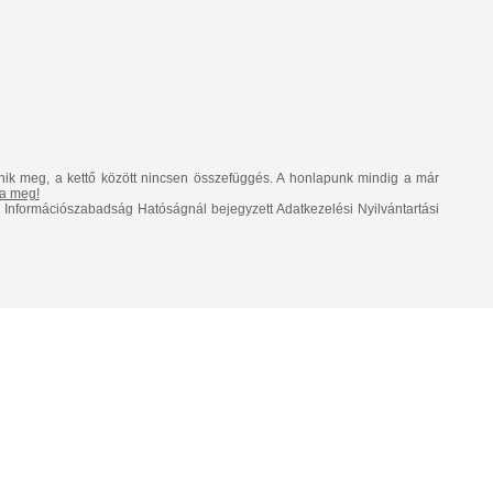
nik meg, a kettő között nincsen összefüggés. A honlapunk mindig a már
lja meg!
Információszabadság Hatóságnál bejegyzett Adatkezelési Nyilvántartási