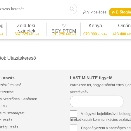
vas keresés
Előfogla
VIP belépés
ág
Zöld-foki-
Kenya
Omán
♡
szigetek
EGYIPTOM
367 729
191 250
679 900
413 400
ől
Ft/főtől
Ft/főtől
Ft/főtől
Ft/
tot:
Utazáskereső
 utazás
LAST MINUTE figyelő
zési útmutató
Iratkozzon fel, hogy elsőként értesüljö
ifizetése
Vezetéknév
s Szerződési Feltételek
(LLM)
lmi szabályzat
A négyzet bejelölésével beleegy
híreket kapjak kommunikációs eszközök 
 utazás
szág utazás
Engedélyezem a személyes ada