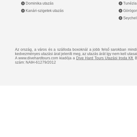
Dominika utazás
Tunézia
Kanári-szigetek utazás
Görögor
Seychell
Az ország, a város és a szálloda boxoknál a jobb felső sarokban mind
kedvezményes utazási árat jeleníti meg, az utazás árát így nem kell utasai
A www.divehardtours.com kiadója a
Dive Hard Tours Utazási Iroda Kft.
B
szám: NAIH-61279/2012