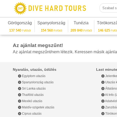
Szabad sza
Görögország
Spanyolország
Tunézia
Törökorsz
137 540
154 560
209 840
146 625
Ft/főtől
Ft/főtől
Ft/főtől
Ft/főt
Az ajánlat megszűnt!
Az ajánlat megszűnt/nem létezik. Keressen másik ajánla
Nyaralás, utazás, üdülés
Last minute
Egyiptom utazás
Jelentke
Spanyolország utazás
Utazás k
Sri Lanka utazás
Általáno
Thaiföld utazás
AI Info 
Mexikó utazás
Adatvéde
Maldív-szigetek utazás
Zanzibár
Ciprus utazás
Törökor