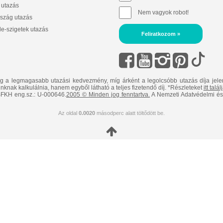
 utazás
Nem vagyok robot!
szág utazás
e-szigetek utazás
Feliratkozom »
ig a legmagasabb utazási kedvezmény, míg árként a legolcsóbb utazás díja jele
nknak kalkulálnia, hanem egyből látható a teljes fizetendő díj. *Részleteket
itt talá
FKH eng.sz.: U-000646.
2005 © Minden jog fenntartva.
A Nemzeti Adatvédelmi és 
Az oldal
0.0020
másodperc alatt töltődött be.