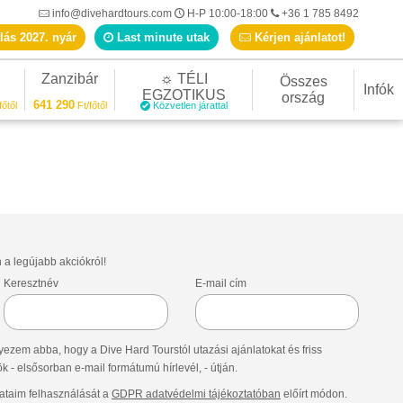
info@divehardtours.com
H-P 10:00-18:00
+36 1 785 8492
lás 2027. nyár
Last minute utak
Kérjen ajánlatot!
Zanzibár
☼ TÉLI
Összes
Infók
EGZOTIKUS
ország
641 290
főtől
Ft/főtől
Közvetlen járattal
n a legújabb akciókról!
Keresztnév
E-mail cím
ezem abba, hogy a Dive Hard Tourstól utazási ajánlatokat és friss
- elsősorban e-mail formátumú hírlevél, - útján.
taim felhasználását a
GDPR adatvédelmi tájékoztatóban
előírt módon.