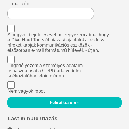
E-mail cím
A négyzet bejelölésével beleegyezem abba, hogy
a Dive Hard Tourstól utazási ajánlatokat és friss
híreket kapjak kommunikációs eszközök -
elsősorban e-mail formátumú hírlevél, - útján.
Engedélyezem a személyes adataim
felhasználását a
GDPR adatvédelmi
tájékoztatóban
előírt módon.
Nem vagyok robot!
Feliratkozom »
Last minute utazás