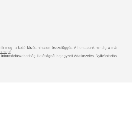
nik meg, a kettő között nincsen összefüggés. A honlapunk mindig a már
lja meg!
Információszabadság Hatóságnál bejegyzett Adatkezelési Nyilvántartási