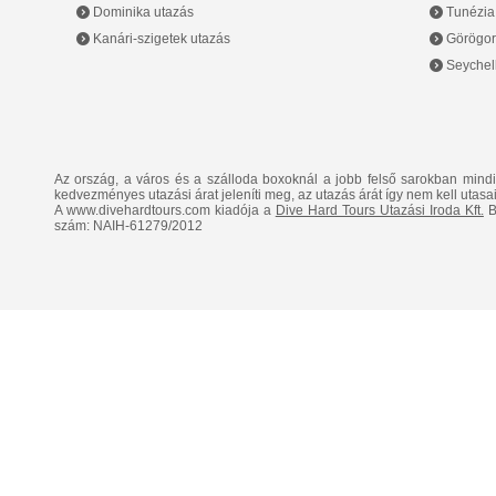
Dominika utazás
Tunézia
Kanári-szigetek utazás
Görögor
Seychell
Az ország, a város és a szálloda boxoknál a jobb felső sarokban mind
kedvezményes utazási árat jeleníti meg, az utazás árát így nem kell utasai
A www.divehardtours.com kiadója a
Dive Hard Tours Utazási Iroda Kft.
B
szám: NAIH-61279/2012