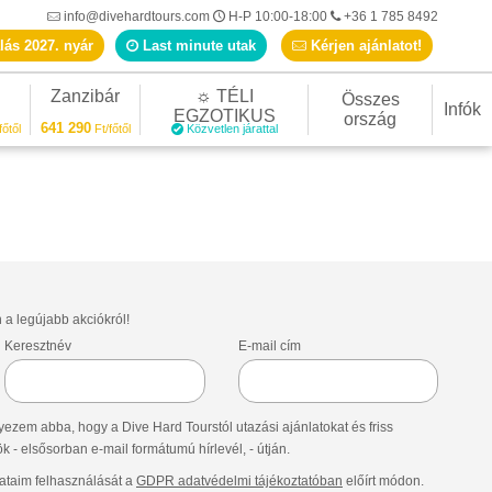
info@divehardtours.com
H-P 10:00-18:00
+36 1 785 8492
lás 2027. nyár
Last minute utak
Kérjen ajánlatot!
Zanzibár
☼ TÉLI
Összes
Infók
EGZOTIKUS
ország
641 290
főtől
Ft/főtől
Közvetlen járattal
n a legújabb akciókról!
Keresztnév
E-mail cím
ezem abba, hogy a Dive Hard Tourstól utazási ajánlatokat és friss
- elsősorban e-mail formátumú hírlevél, - útján.
taim felhasználását a
GDPR adatvédelmi tájékoztatóban
előírt módon.