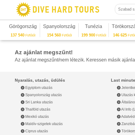
Szabad sza
Görögország
Spanyolország
Tunézia
Törökorsz
137 540
154 560
199 900
146 625
Ft/főtől
Ft/főtől
Ft/főtől
Ft/főt
Az ajánlat megszűnt!
Az ajánlat megszűnt/nem létezik. Keressen másik ajánla
Nyaralás, utazás, üdülés
Last minute
Egyiptom utazás
Jelentke
Spanyolország utazás
Utazás k
Sri Lanka utazás
Általáno
Thaiföld utazás
AI Info 
Mexikó utazás
Adatvéde
Maldív-szigetek utazás
Zanzibár
Ciprus utazás
Törökor