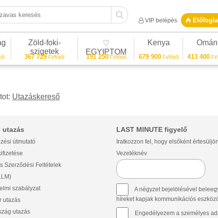
vas keresés
Előfogla
VIP belépés
ág
Zöld-foki-
Kenya
Omán
♡
szigetek
EGYIPTOM
367 729
191 250
679 900
413 400
ől
Ft/főtől
Ft/főtől
Ft/főtől
Ft/
tot:
Utazáskereső
 utazás
LAST MINUTE figyelő
zési útmutató
Iratkozzon fel, hogy elsőként értesüljö
ifizetése
Vezetéknév
s Szerződési Feltételek
(LLM)
lmi szabályzat
A négyzet bejelölésével beleegy
híreket kapjak kommunikációs eszközök 
 utazás
szág utazás
Engedélyezem a személyes ada