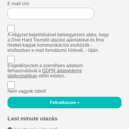
E-mail cím
A négyzet bejelölésével beleegyezem abba, hogy
a Dive Hard Tourstól utazási ajánlatokat és friss
híreket kapjak kommunikációs eszközök -
elsősorban e-mail formátumú hírlevél, - útján.
Engedélyezem a személyes adataim
felhasználását a
GDPR adatvédelmi
tájékoztatóban
előírt módon.
Nem vagyok robot!
Feliratkozom »
Last minute utazás