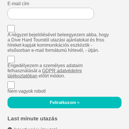
E-mail cím
A négyzet bejelölésével beleegyezem abba, hogy
a Dive Hard Tourstól utazási ajánlatokat és friss
híreket kapjak kommunikációs eszközök -
elsősorban e-mail formátumú hírlevél, - útján.
Engedélyezem a személyes adataim
felhasználását a
GDPR adatvédelmi
tájékoztatóban
előírt módon.
Nem vagyok robot!
Feliratkozom »
Last minute utazás