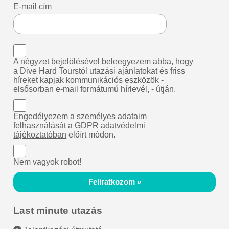
E-mail cím
A négyzet bejelölésével beleegyezem abba, hogy
a Dive Hard Tourstól utazási ajánlatokat és friss
híreket kapjak kommunikációs eszközök -
elsősorban e-mail formátumú hírlevél, - útján.
Engedélyezem a személyes adataim
felhasználását a
GDPR adatvédelmi
tájékoztatóban
előírt módon.
Nem vagyok robot!
Feliratkozom »
Last minute utazás