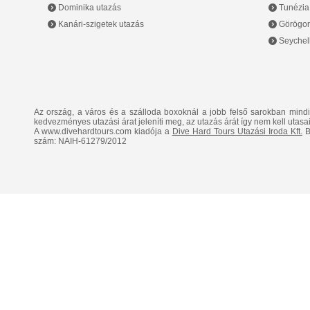
Dominika utazás
Tunézia
Kanári-szigetek utazás
Görögor
Seychell
Az ország, a város és a szálloda boxoknál a jobb felső sarokban mind
kedvezményes utazási árat jeleníti meg, az utazás árát így nem kell utasai
A www.divehardtours.com kiadója a
Dive Hard Tours Utazási Iroda Kft.
B
szám: NAIH-61279/2012