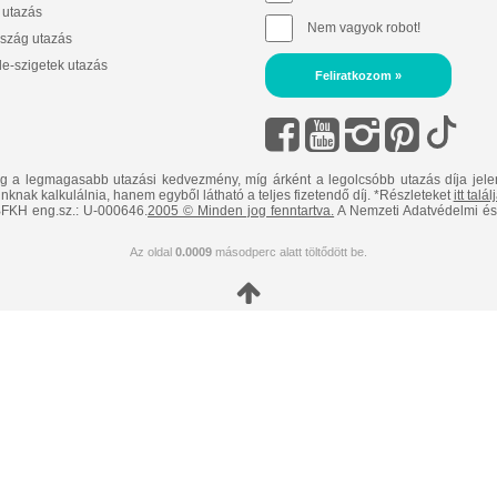
 utazás
Nem vagyok robot!
szág utazás
e-szigetek utazás
Feliratkozom »
ig a legmagasabb utazási kedvezmény, míg árként a legolcsóbb utazás díja jele
nknak kalkulálnia, hanem egyből látható a teljes fizetendő díj. *Részleteket
itt talá
FKH eng.sz.: U-000646.
2005 © Minden jog fenntartva.
A Nemzeti Adatvédelmi és 
Az oldal
0.0009
másodperc alatt töltődött be.