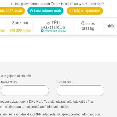
info@divehardtours.com
H-P 10:00-18:00
+36 1 785 8492
lás 2027. nyár
Last minute utak
Kérjen ajánlatot!
Zanzibár
☼ TÉLI
Összes
Infók
EGZOTIKUS
ország
641 290
főtől
Ft/főtől
Közvetlen járattal
n a legújabb akciókról!
Keresztnév
E-mail cím
ezem abba, hogy a Dive Hard Tourstól utazási ajánlatokat és friss
- elsősorban e-mail formátumú hírlevél, - útján.
taim felhasználását a
GDPR adatvédelmi tájékoztatóban
előírt módon.