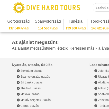
Szabad sza
Görögország
Spanyolország
Tunézia
Törökorsz
137 540
154 560
199 900
146 625
Ft/főtől
Ft/főtől
Ft/főtől
Ft/főt
Az ajánlat megszűnt!
Az ajánlat megszűnt/nem létezik. Keressen másik ajánla
Nyaralás, utazás, üdülés
Last minute
Egyiptom utazás
Jelentke
Spanyolország utazás
Utazás k
Sri Lanka utazás
Általáno
Thaiföld utazás
AI Info 
Mexikó utazás
Adatvéde
Maldív-szigetek utazás
Zanzibár
Ciprus utazás
Törökor