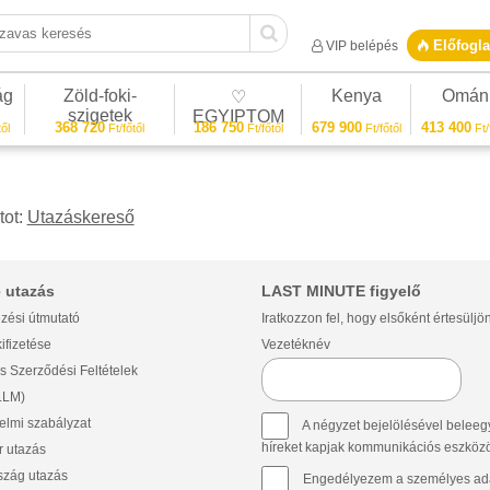
vas keresés
Előfogla
VIP belépés
ág
Zöld-foki-
Kenya
Omán
♡
szigetek
EGYIPTOM
368 720
186 750
679 900
413 400
ől
Ft/főtől
Ft/főtől
Ft/főtől
Ft/
tot:
Utazáskereső
 utazás
LAST MINUTE figyelő
zési útmutató
Iratkozzon fel, hogy elsőként értesüljö
ifizetése
Vezetéknév
s Szerződési Feltételek
(LLM)
lmi szabályzat
A négyzet bejelölésével beleegy
híreket kapjak kommunikációs eszközök 
 utazás
szág utazás
Engedélyezem a személyes ada