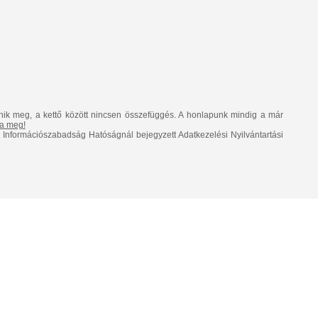
nik meg, a kettő között nincsen összefüggés. A honlapunk mindig a már
lja meg!
Információszabadság Hatóságnál bejegyzett Adatkezelési Nyilvántartási