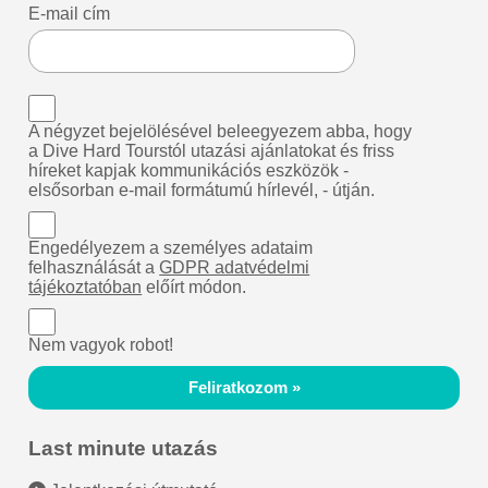
E-mail cím
A négyzet bejelölésével beleegyezem abba, hogy
a Dive Hard Tourstól utazási ajánlatokat és friss
híreket kapjak kommunikációs eszközök -
elsősorban e-mail formátumú hírlevél, - útján.
Engedélyezem a személyes adataim
felhasználását a
GDPR adatvédelmi
tájékoztatóban
előírt módon.
Nem vagyok robot!
Feliratkozom »
Last minute utazás