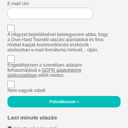
E-mail cím
A négyzet bejelölésével beleegyezem abba, hogy
a Dive Hard Tourstól utazási ajánlatokat és friss
híreket kapjak kommunikációs eszközök -
elsősorban e-mail formátumú hírlevél, - útján.
Engedélyezem a személyes adataim
felhasználását a
GDPR adatvédelmi
tájékoztatóban
előírt módon.
Nem vagyok robot!
Feliratkozom »
Last minute utazás