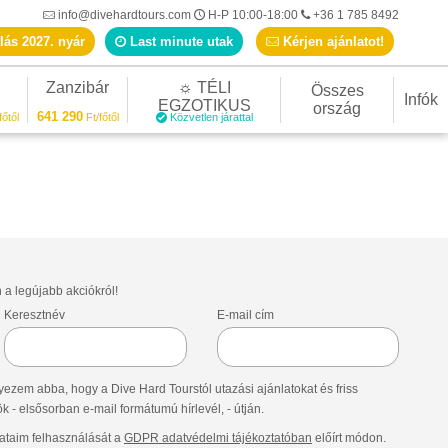
info@divehardtours.com
H-P 10:00-18:00
+36 1 785 8492
lás 2027. nyár
Last minute utak
Kérjen ajánlatot!
Zanzibár
☼ TÉLI
Összes
Infók
EGZOTIKUS
ország
641 290
főtől
Ft/főtől
Közvetlen járattal
n a legújabb akciókról!
Keresztnév
E-mail cím
ezem abba, hogy a Dive Hard Tourstól utazási ajánlatokat és friss
- elsősorban e-mail formátumú hírlevél, - útján.
taim felhasználását a
GDPR adatvédelmi tájékoztatóban
előírt módon.