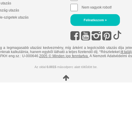
 utazás
Nem vagyok robot!
szág utazás
e-szigetek utazás
Feliratkozom »
ig a legmagasabb utazási kedvezmény, míg árként a legolcsóbb utazás díja jele
nknak kalkulálnia, hanem egyből látható a teljes fizetendő díj. *Részleteket
itt talá
FKH eng.sz.: U-000646.
2005 © Minden jog fenntartva.
A Nemzeti Adatvédelmi és 
Az oldal
0.0015
másodperc alatt töltődött be.