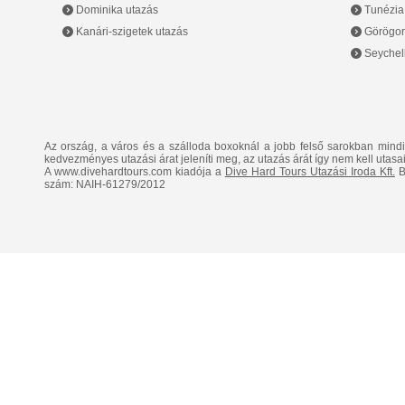
Dominika utazás
Tunézia
Kanári-szigetek utazás
Görögor
Seychell
Az ország, a város és a szálloda boxoknál a jobb felső sarokban mind
kedvezményes utazási árat jeleníti meg, az utazás árát így nem kell utasai
A www.divehardtours.com kiadója a
Dive Hard Tours Utazási Iroda Kft.
B
szám: NAIH-61279/2012