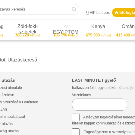
vas keresés
Előfogla
VIP belépés
ág
Zöld-foki-
Kenya
Omán
♡
szigetek
EGYIPTOM
368 720
186 750
679 900
413 400
ől
Ft/főtől
Ft/főtől
Ft/főtől
Ft/
tot:
Utazáskereső
 utazás
LAST MINUTE figyelő
zési útmutató
Iratkozzon fel, hogy elsőként értesüljö
ifizetése
Vezetéknév
s Szerződési Feltételek
(LLM)
lmi szabályzat
A négyzet bejelölésével beleegy
híreket kapjak kommunikációs eszközök 
 utazás
szág utazás
Engedélyezem a személyes ada