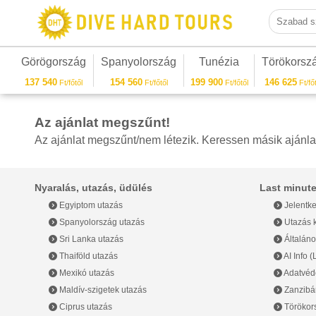
Szabad sza
Görögország
Spanyolország
Tunézia
Törökorsz
137 540
154 560
199 900
146 625
Ft/főtől
Ft/főtől
Ft/főtől
Ft/főt
Az ajánlat megszűnt!
Az ajánlat megszűnt/nem létezik. Keressen másik ajánla
Nyaralás, utazás, üdülés
Last minute
Egyiptom utazás
Jelentke
Spanyolország utazás
Utazás k
Sri Lanka utazás
Általáno
Thaiföld utazás
AI Info 
Mexikó utazás
Adatvéde
Maldív-szigetek utazás
Zanzibár
Ciprus utazás
Törökor