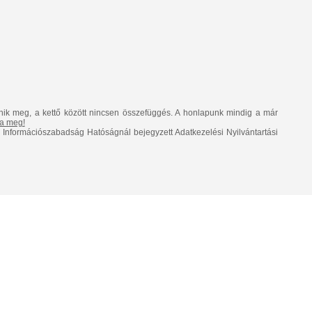
nik meg, a kettő között nincsen összefüggés. A honlapunk mindig a már
lja meg!
Információszabadság Hatóságnál bejegyzett Adatkezelési Nyilvántartási