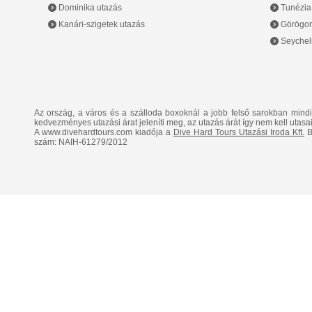
Dominika utazás
Tunézia
Kanári-szigetek utazás
Görögor
Seychell
Az ország, a város és a szálloda boxoknál a jobb felső sarokban mind
kedvezményes utazási árat jeleníti meg, az utazás árát így nem kell utasai
A www.divehardtours.com kiadója a
Dive Hard Tours Utazási Iroda Kft.
B
szám: NAIH-61279/2012