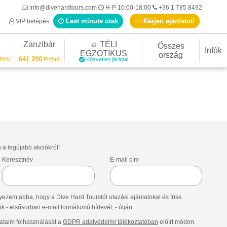
info@divehardtours.com
H-P 10:00-18:00
+36 1 785 8492
Last minute utak
Kérjen ajánlatot!
VIP belépés
Zanzibár
☼ TÉLI
Összes
Infók
EGZOTIKUS
ország
641 290
főtől
Ft/főtől
Közvetlen járattal
n a legújabb akciókról!
Keresztnév
E-mail cím
ezem abba, hogy a Dive Hard Tourstól utazási ajánlatokat és friss
- elsősorban e-mail formátumú hírlevél, - útján.
taim felhasználását a
GDPR adatvédelmi tájékoztatóban
előírt módon.