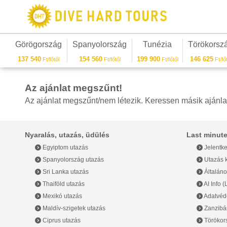
Görögország
Spanyolország
Tunézia
Törökorsz
137 540
154 560
199 900
146 625
Ft/főtől
Ft/főtől
Ft/főtől
Ft/főt
Az ajánlat megszűnt!
Az ajánlat megszűnt/nem létezik. Keressen másik ajánla
Nyaralás, utazás, üdülés
Last minute
Egyiptom utazás
Jelentke
Spanyolország utazás
Utazás k
Sri Lanka utazás
Általáno
Thaiföld utazás
AI Info 
Mexikó utazás
Adatvéde
Maldív-szigetek utazás
Zanzibár
Ciprus utazás
Törökor