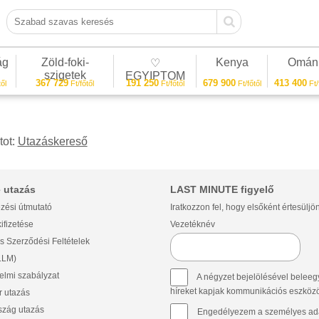
Szabad szavas keresés
ág
Zöld-foki-
Kenya
Omán
♡
szigetek
EGYIPTOM
367 729
191 250
679 900
413 400
ől
Ft/főtől
Ft/főtől
Ft/főtől
Ft/
tot:
Utazáskereső
 utazás
LAST MINUTE figyelő
zési útmutató
Iratkozzon fel, hogy elsőként értesüljö
ifizetése
Vezetéknév
s Szerződési Feltételek
(LLM)
lmi szabályzat
A négyzet bejelölésével beleegy
híreket kapjak kommunikációs eszközök 
 utazás
szág utazás
Engedélyezem a személyes ada