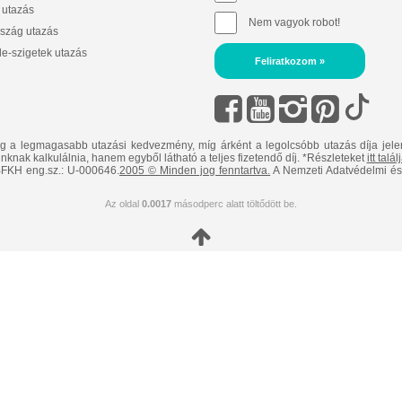
 utazás
Nem vagyok robot!
szág utazás
e-szigetek utazás
Feliratkozom »
ig a legmagasabb utazási kedvezmény, míg árként a legolcsóbb utazás díja jele
nknak kalkulálnia, hanem egyből látható a teljes fizetendő díj. *Részleteket
itt talá
FKH eng.sz.: U-000646.
2005 © Minden jog fenntartva.
A Nemzeti Adatvédelmi és 
Az oldal
0.0017
másodperc alatt töltődött be.