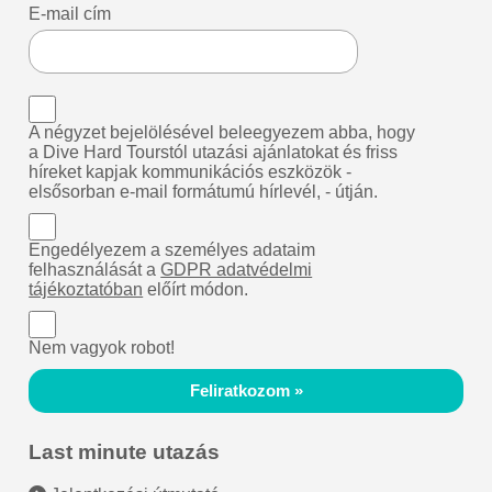
E-mail cím
A négyzet bejelölésével beleegyezem abba, hogy
a Dive Hard Tourstól utazási ajánlatokat és friss
híreket kapjak kommunikációs eszközök -
elsősorban e-mail formátumú hírlevél, - útján.
Engedélyezem a személyes adataim
felhasználását a
GDPR adatvédelmi
tájékoztatóban
előírt módon.
Nem vagyok robot!
Feliratkozom »
Last minute utazás