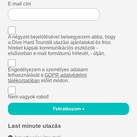
E-mail cím
A négyzet bejelölésével beleegyezem abba, hogy
a Dive Hard Tourstól utazási ajánlatokat és friss
híreket kapjak kommunikációs eszközök -
elsősorban e-mail formátumú hírlevél, - útján.
Engedélyezem a személyes adataim
felhasználását a
GDPR adatvédelmi
tájékoztatóban
előírt módon.
Nem vagyok robot!
Feliratkozom »
Last minute utazás