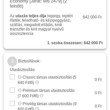
Economy [Járat: W6 2479] (2
felnőtt)
Az
utazás teljes díja
repjegy, reptéri
642 000 Ft
illeték, feladható- és kézipoggyász,
szállás, megadott ellátás, kinti
transzfer és kint magyar nyelvű
asszisztencia
1. szoba összesen:
642 000 Ft
3
Biztosítások:
Utasbiztosítás:
Classic társas utasbiztosítás (
5
0 Ft
840
Ft/fő)
Prémium társas utasbiztosítás
0 Ft
(
7 600
Ft/fő)
Privilég társas utasbiztosítás (
9
0 Ft
600
Ft/fő)