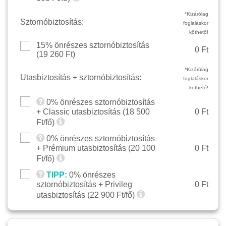
*Kizárólag
Sztornóbiztosítás:
foglaláskor
köthető!
15% önrészes sztornóbiztosítás
0 Ft
(
19 260
Ft)
*Kizárólag
Utasbiztosítás + sztornóbiztosítás:
foglaláskor
köthető!
0% önrészes sztornóbiztosítás
+ Classic utasbiztosítás (
18 500
0 Ft
Ft/fő)
0% önrészes sztornóbiztosítás
+ Prémium utasbiztosítás (
20 100
0 Ft
Ft/fő)
TIPP:
0% önrészes
sztornóbiztosítás + Privileg
0 Ft
utasbiztosítás (
22 900
Ft/fő)