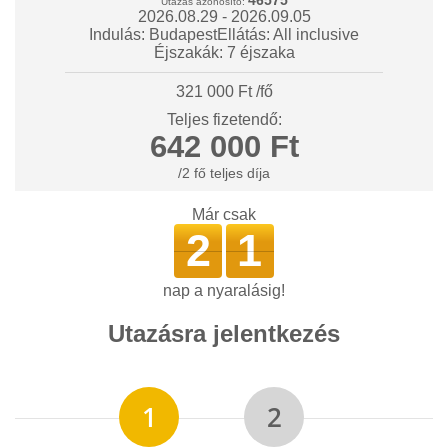
Utazás azonosító:
2026.08.29 - 2026.09.05
Indulás: Budapest
Ellátás: All inclusive
Éjszakák: 7 éjszaka
321 000 Ft /fő
Teljes fizetendő:
642 000 Ft
/2 fő teljes díja
Már csak
2
1
nap a nyaralásig!
Utazásra jelentkezés