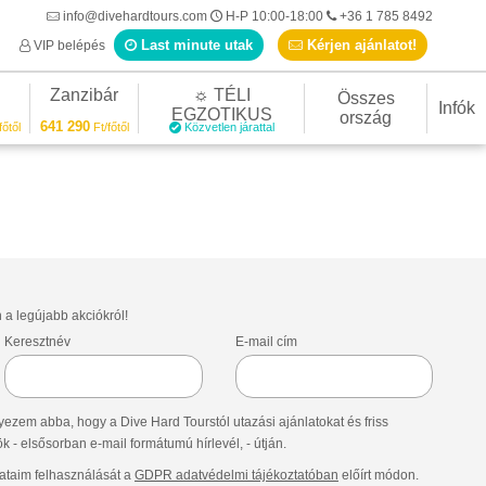
info@divehardtours.com
H-P 10:00-18:00
+36 1 785 8492
Last minute utak
Kérjen ajánlatot!
VIP belépés
Zanzibár
☼ TÉLI
Összes
Infók
EGZOTIKUS
ország
641 290
főtől
Ft/főtől
Közvetlen járattal
n a legújabb akciókról!
Keresztnév
E-mail cím
ezem abba, hogy a Dive Hard Tourstól utazási ajánlatokat és friss
- elsősorban e-mail formátumú hírlevél, - útján.
taim felhasználását a
GDPR adatvédelmi tájékoztatóban
előírt módon.