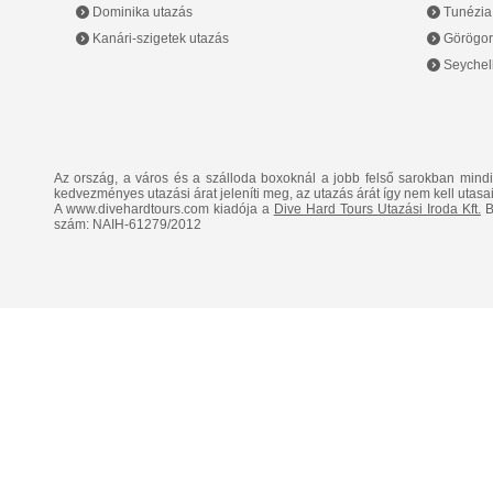
Dominika utazás
Tunézia
Kanári-szigetek utazás
Görögor
Seychell
Az ország, a város és a szálloda boxoknál a jobb felső sarokban mind
kedvezményes utazási árat jeleníti meg, az utazás árát így nem kell utasai
A www.divehardtours.com kiadója a
Dive Hard Tours Utazási Iroda Kft.
B
szám: NAIH-61279/2012