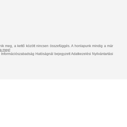
nik meg, a kettő között nincsen összefüggés. A honlapunk mindig a már
lja meg!
Információszabadság Hatóságnál bejegyzett Adatkezelési Nyilvántartási