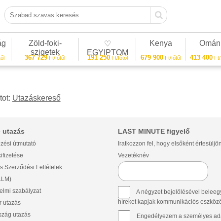
Szabad szavas keresés
ág
Zöld-foki-
Kenya
Omán
♡
szigetek
EGYIPTOM
367 729
191 250
679 900
413 400
ől
Ft/főtől
Ft/főtől
Ft/főtől
Ft/
tot:
Utazáskereső
 utazás
LAST MINUTE figyelő
zési útmutató
Iratkozzon fel, hogy elsőként értesüljö
ifizetése
Vezetéknév
s Szerződési Feltételek
(LLM)
lmi szabályzat
A négyzet bejelölésével beleegy
híreket kapjak kommunikációs eszközök 
 utazás
szág utazás
Engedélyezem a személyes ada