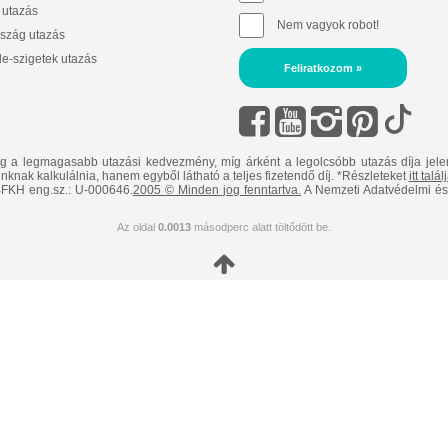
 utazás
Nem vagyok robot!
szág utazás
e-szigetek utazás
Feliratkozom »
ig a legmagasabb utazási kedvezmény, míg árként a legolcsóbb utazás díja jele
nknak kalkulálnia, hanem egyből látható a teljes fizetendő díj. *Részleteket
itt talá
FKH eng.sz.: U-000646.
2005 © Minden jog fenntartva.
A Nemzeti Adatvédelmi és 
Az oldal
0.0013
másodperc alatt töltődött be.