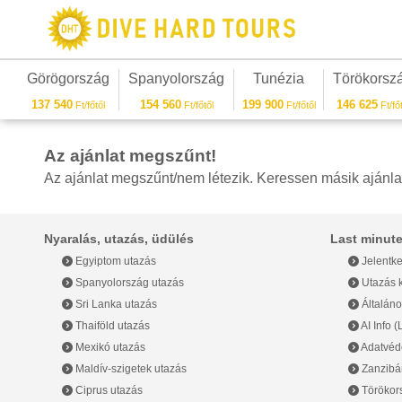
Görögország
Spanyolország
Tunézia
Törökorsz
137 540
154 560
199 900
146 625
Ft/főtől
Ft/főtől
Ft/főtől
Ft/főt
Az ajánlat megszűnt!
Az ajánlat megszűnt/nem létezik. Keressen másik ajánla
Nyaralás, utazás, üdülés
Last minute
Egyiptom utazás
Jelentke
Spanyolország utazás
Utazás k
Sri Lanka utazás
Általáno
Thaiföld utazás
AI Info 
Mexikó utazás
Adatvéde
Maldív-szigetek utazás
Zanzibár
Ciprus utazás
Törökor