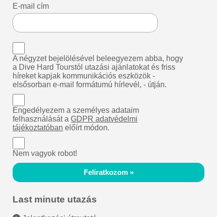
E-mail cím
A négyzet bejelölésével beleegyezem abba, hogy
a Dive Hard Tourstól utazási ajánlatokat és friss
híreket kapjak kommunikációs eszközök -
elsősorban e-mail formátumú hírlevél, - útján.
Engedélyezem a személyes adataim
felhasználását a
GDPR adatvédelmi
tájékoztatóban
előírt módon.
Nem vagyok robot!
Feliratkozom »
Last minute utazás