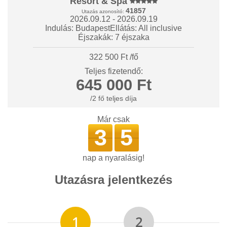
Resort & Spa
41857
Utazás azonosító:
2026.09.12 - 2026.09.19
Indulás: Budapest
Ellátás: All inclusive
Éjszakák: 7 éjszaka
322 500 Ft /fő
Teljes fizetendő:
645 000 Ft
/2 fő teljes díja
Már csak
3
5
nap a nyaralásig!
Utazásra jelentkezés