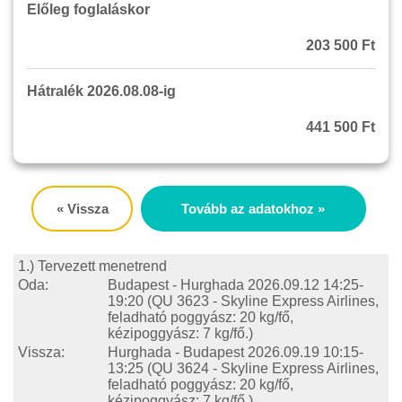
Előleg foglaláskor
203 500 Ft
Hátralék 2026.08.08-ig
441 500 Ft
« Vissza
Tovább az adatokhoz »
1.) Tervezett menetrend
Oda:
Budapest - Hurghada
2026.09.12 14:25-
19:20
(QU 3623 - Skyline Express Airlines,
feladható poggyász: 20 kg/fő,
kézipoggyász: 7 kg/fő.)
Vissza:
Hurghada - Budapest
2026.09.19 10:15-
13:25
(QU 3624 - Skyline Express Airlines,
feladható poggyász: 20 kg/fő,
kézipoggyász: 7 kg/fő.)