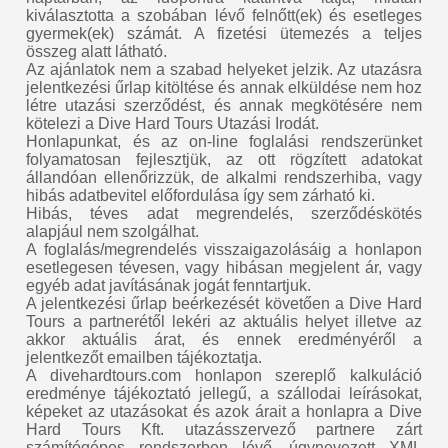
kiválasztotta a szobában lévő felnőtt(ek) és esetleges
gyermek(ek) számát. A fizetési ütemezés a teljes
összeg alatt látható.
Az ajánlatok nem a szabad helyeket jelzik. Az utazásra
jelentkezési űrlap kitöltése és annak elküldése nem hoz
létre utazási szerződést, és annak megkötésére nem
kötelezi a Dive Hard Tours Utazási Irodát.
Honlapunkat, és az on-line foglalási rendszerünket
folyamatosan fejlesztjük, az ott rögzített adatokat
állandóan ellenőrizzük, de alkalmi rendszerhiba, vagy
hibás adatbevitel előfordulása így sem zárható ki.
Hibás, téves adat megrendelés, szerződéskötés
alapjául nem szolgálhat.
A foglalás/megrendelés visszaigazolásáig a honlapon
esetlegesen tévesen, vagy hibásan megjelent ár, vagy
egyéb adat javításának jogát fenntartjuk.
A jelentkezési űrlap beérkezését követően a Dive Hard
Tours a partnerétől lekéri az aktuális helyet illetve az
akkor aktuális árat, és ennek eredményéről a
jelentkezőt emailben tájékoztatja.
A divehardtours.com honlapon szereplő kalkuláció
eredménye tájékoztató jellegű, a szállodai leírásokat,
képeket az utazásokat és azok árait a honlapra a Dive
Hard Tours Kft. utazásszervező partnere zárt
számítógépes rendszerben lévő, úgynevezett XML