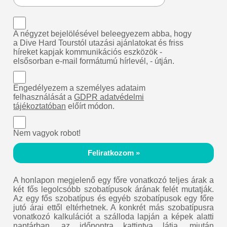
A négyzet bejelölésével beleegyezem abba, hogy
a Dive Hard Tourstól utazási ajánlatokat és friss
híreket kapjak kommunikációs eszközök -
elsősorban e-mail formátumú hírlevél, - útján.
Engedélyezem a személyes adataim
felhasználását a
GDPR adatvédelmi
tájékoztatóban
előírt módon.
Nem vagyok robot!
Feliratkozom »
A honlapon megjelenő egy főre vonatkozó teljes árak a
két fős legolcsóbb szobatípusok árának felét mutatják.
Az egy fős szobatípus és egyéb szobatípusok egy főre
jutó árai ettől eltérhetnek. A konkrét más szobatípusra
vonatkozó kalkulációt a szálloda lapján a képek alatti
naptárban, az időpontra kattintva látja, miután