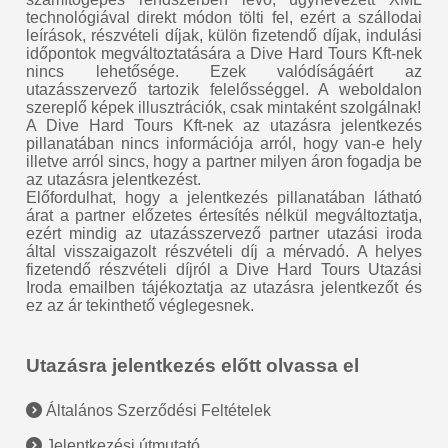
technológiával direkt módon tölti fel, ezért a szállodai
leírások, részvételi díjak, külön fizetendő díjak, indulási
időpontok megváltoztatására a Dive Hard Tours Kft-nek
nincs lehetősége. Ezek valódíságáért az
utazásszervező tartozik felelősséggel. A weboldalon
szereplő képek illusztrációk, csak mintaként szolgálnak!
A Dive Hard Tours Kft-nek az utazásra jelentkezés
pillanatában nincs információja arról, hogy van-e hely
illetve arról sincs, hogy a partner milyen áron fogadja be
az utazásra jelentkezést.
Előfordulhat, hogy a jelentkezés pillanatában látható
árat a partner előzetes értesítés nélkül megváltoztatja,
ezért mindig az utazásszervező partner utazási iroda
által visszaigazolt részvételi díj a mérvadó. A helyes
fizetendő részvételi díjról a Dive Hard Tours Utazási
Iroda emailben tájékoztatja az utazásra jelentkezőt és
ez az ár tekinthető véglegesnek.
Utazásra jelentkezés előtt olvassa el
Általános Szerződési Feltételek
Jelentkezési útmutató