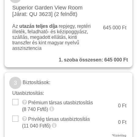
Superior Garden View Room
[Járat: QU 3623] (2 felnőtt)
Az
utazás teljes díja
repjegy, reptéri
645 000 Ft
illeték, feladható- és kézipoggyász,
szállás, megadott ellátás, kinti
transzfer és kint magyar nyelvű
asszisztencia
1. szoba összesen:
645 000 Ft
3
Biztosítások:
Utasbiztosítás:
Prémium társas utasbiztosítás
0 Ft
(
8 740
Ft/fő)
Privilég társas utasbiztosítás
0 Ft
(
11 040
Ft/fő)
*Kizárólag