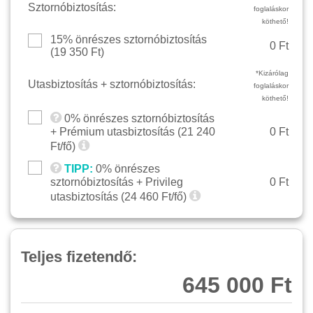
Sztornóbiztosítás:
foglaláskor
köthető!
15% önrészes sztornóbiztosítás
0 Ft
(
19 350
Ft)
*Kizárólag
Utasbiztosítás + sztornóbiztosítás:
foglaláskor
köthető!
0% önrészes sztornóbiztosítás
+ Prémium utasbiztosítás (
21 240
0 Ft
Ft/fő)
TIPP:
0% önrészes
sztornóbiztosítás + Privileg
0 Ft
utasbiztosítás (
24 460
Ft/fő)
Teljes fizetendő:
645 000 Ft