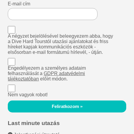
E-mail cím
A négyzet bejelölésével beleegyezem abba, hogy
a Dive Hard Tourstól utazási ajánlatokat és friss
híreket kapjak kommunikációs eszközök -
elsősorban e-mail formátumú hírlevél, - útján.
Engedélyezem a személyes adataim
felhasználását a
GDPR adatvédelmi
tájékoztatóban
előírt módon.
Nem vagyok robot!
Feliratkozom »
Last minute utazás