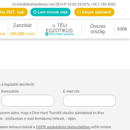
info@divehardtours.com
H-P 10:00-18:00
+36 1 785 8492
lás 2027. nyár
Last minute utak
Kérjen ajánlatot!
Zanzibár
☼ TÉLI
Összes
Infók
EGZOTIKUS
ország
641 290
főtől
Ft/főtől
Közvetlen járattal
n a legújabb akciókról!
Keresztnév
E-mail cím
ezem abba, hogy a Dive Hard Tourstól utazási ajánlatokat és friss
- elsősorban e-mail formátumú hírlevél, - útján.
taim felhasználását a
GDPR adatvédelmi tájékoztatóban
előírt módon.