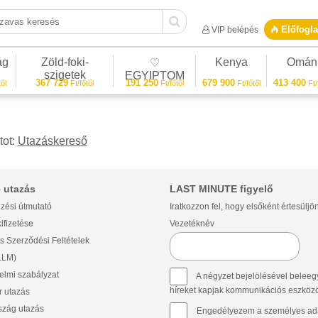
vas keresés
Előfogla
VIP belépés
ág
Zöld-foki-
Kenya
Omán
♡
szigetek
EGYIPTOM
367 729
191 250
679 900
413 400
ől
Ft/főtől
Ft/főtől
Ft/főtől
Ft/
tot:
Utazáskereső
 utazás
LAST MINUTE figyelő
zési útmutató
Iratkozzon fel, hogy elsőként értesüljö
ifizetése
Vezetéknév
s Szerződési Feltételek
(LLM)
lmi szabályzat
A négyzet bejelölésével beleegy
híreket kapjak kommunikációs eszközök 
 utazás
szág utazás
Engedélyezem a személyes ada