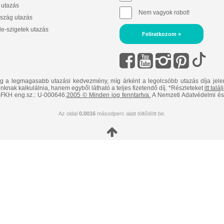
 utazás
Nem vagyok robot!
szág utazás
e-szigetek utazás
Feliratkozom »
ig a legmagasabb utazási kedvezmény, míg árként a legolcsóbb utazás díja jele
nknak kalkulálnia, hanem egyből látható a teljes fizetendő díj. *Részleteket
itt talá
FKH eng.sz.: U-000646.
2005 © Minden jog fenntartva.
A Nemzeti Adatvédelmi és 
Az oldal
0.0016
másodperc alatt töltődött be.