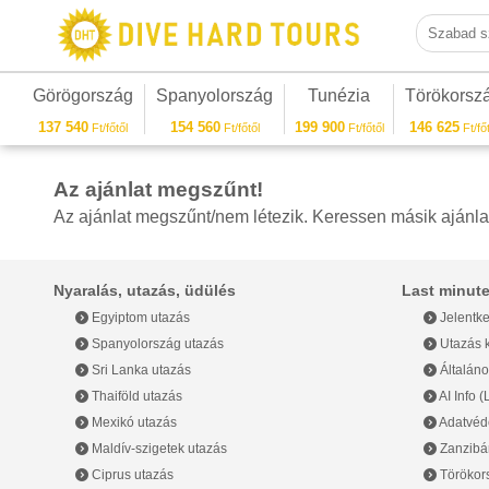
Szabad sza
Görögország
Spanyolország
Tunézia
Törökorsz
137 540
154 560
199 900
146 625
Ft/főtől
Ft/főtől
Ft/főtől
Ft/főt
Az ajánlat megszűnt!
Az ajánlat megszűnt/nem létezik. Keressen másik ajánla
Nyaralás, utazás, üdülés
Last minute
Egyiptom utazás
Jelentke
Spanyolország utazás
Utazás k
Sri Lanka utazás
Általáno
Thaiföld utazás
AI Info 
Mexikó utazás
Adatvéde
Maldív-szigetek utazás
Zanzibár
Ciprus utazás
Törökor