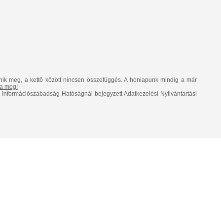
nik meg, a kettő között nincsen összefüggés. A honlapunk mindig a már
lja meg!
Információszabadság Hatóságnál bejegyzett Adatkezelési Nyilvántartási