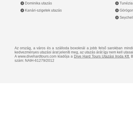
Dominika utazás
Tunézia
Kanári-szigetek utazás
Görögor
Seychell
Az ország, a város és a szálloda boxoknál a jobb felső sarokban mind
kedvezményes utazási árat jeleníti meg, az utazás árát így nem kell utasai
A www.divehardtours.com kiadója a
Dive Hard Tours Utazási Iroda Kft.
B
szám: NAIH-61279/2012