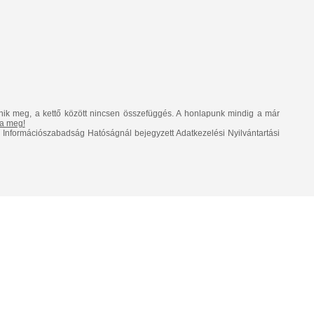
nik meg, a kettő között nincsen összefüggés. A honlapunk mindig a már
lja meg!
Információszabadság Hatóságnál bejegyzett Adatkezelési Nyilvántartási