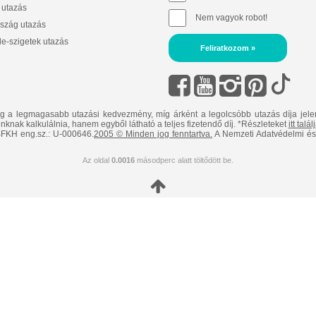
 utazás
Nem vagyok robot!
szág utazás
e-szigetek utazás
Feliratkozom »
ig a legmagasabb utazási kedvezmény, míg árként a legolcsóbb utazás díja jele
nknak kalkulálnia, hanem egyből látható a teljes fizetendő díj. *Részleteket
itt talá
FKH eng.sz.: U-000646.
2005 © Minden jog fenntartva.
A Nemzeti Adatvédelmi és 
Az oldal
0.0016
másodperc alatt töltődött be.