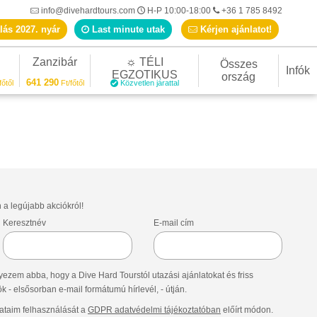
info@divehardtours.com
H-P 10:00-18:00
+36 1 785 8492
lás 2027. nyár
Last minute utak
Kérjen ajánlatot!
Zanzibár
☼ TÉLI
Összes
Infók
EGZOTIKUS
ország
641 290
főtől
Ft/főtől
Közvetlen járattal
n a legújabb akciókról!
Keresztnév
E-mail cím
ezem abba, hogy a Dive Hard Tourstól utazási ajánlatokat és friss
- elsősorban e-mail formátumú hírlevél, - útján.
taim felhasználását a
GDPR adatvédelmi tájékoztatóban
előírt módon.