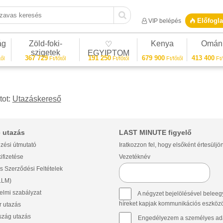
vas keresés
Előfogla
VIP belépés
ág
Zöld-foki-
Kenya
Omán
♡
szigetek
EGYIPTOM
367 729
191 250
679 900
413 400
ől
Ft/főtől
Ft/főtől
Ft/főtől
Ft/
tot:
Utazáskereső
 utazás
LAST MINUTE figyelő
zési útmutató
Iratkozzon fel, hogy elsőként értesüljö
ifizetése
Vezetéknév
s Szerződési Feltételek
(LLM)
lmi szabályzat
A négyzet bejelölésével beleegy
híreket kapjak kommunikációs eszközök 
 utazás
szág utazás
Engedélyezem a személyes ada