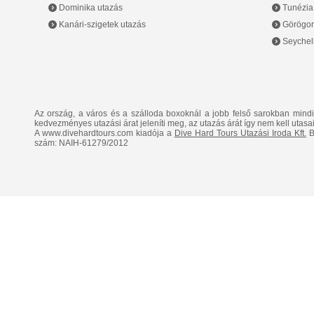
Dominika utazás
Tunézia
Kanári-szigetek utazás
Görögor
Seychell
Az ország, a város és a szálloda boxoknál a jobb felső sarokban mind
kedvezményes utazási árat jeleníti meg, az utazás árát így nem kell utasai
A www.divehardtours.com kiadója a
Dive Hard Tours Utazási Iroda Kft.
B
szám: NAIH-61279/2012