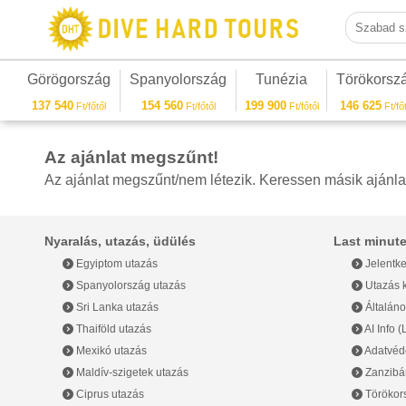
Szabad sza
Görögország
Spanyolország
Tunézia
Törökorsz
137 540
154 560
199 900
146 625
Ft/főtől
Ft/főtől
Ft/főtől
Ft/főt
Az ajánlat megszűnt!
Az ajánlat megszűnt/nem létezik. Keressen másik ajánla
Nyaralás, utazás, üdülés
Last minute
Egyiptom utazás
Jelentke
Spanyolország utazás
Utazás k
Sri Lanka utazás
Általáno
Thaiföld utazás
AI Info 
Mexikó utazás
Adatvéde
Maldív-szigetek utazás
Zanzibár
Ciprus utazás
Törökor