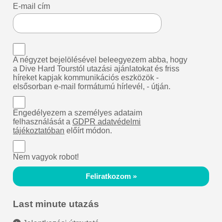
E-mail cím
A négyzet bejelölésével beleegyezem abba, hogy
a Dive Hard Tourstól utazási ajánlatokat és friss
híreket kapjak kommunikációs eszközök -
elsősorban e-mail formátumú hírlevél, - útján.
Engedélyezem a személyes adataim
felhasználását a
GDPR adatvédelmi
tájékoztatóban
előírt módon.
Nem vagyok robot!
Feliratkozom »
Last minute utazás