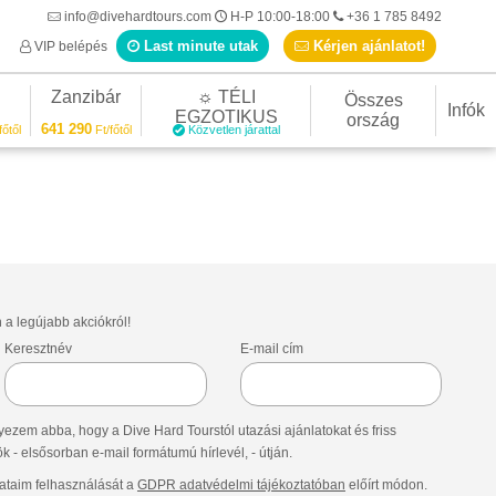
info@divehardtours.com
H-P 10:00-18:00
+36 1 785 8492
Last minute utak
Kérjen ajánlatot!
VIP belépés
Zanzibár
☼ TÉLI
Összes
Infók
EGZOTIKUS
ország
641 290
főtől
Ft/főtől
Közvetlen járattal
n a legújabb akciókról!
Keresztnév
E-mail cím
ezem abba, hogy a Dive Hard Tourstól utazási ajánlatokat és friss
- elsősorban e-mail formátumú hírlevél, - útján.
taim felhasználását a
GDPR adatvédelmi tájékoztatóban
előírt módon.