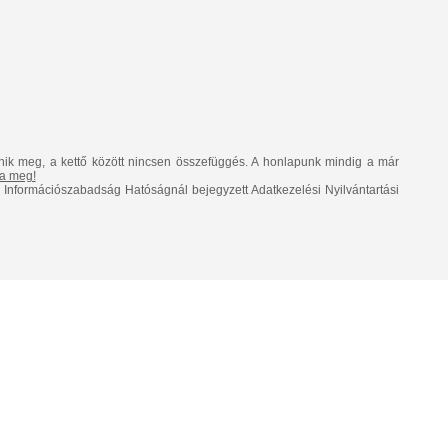
nik meg, a kettő között nincsen összefüggés. A honlapunk mindig a már
lja meg!
Információszabadság Hatóságnál bejegyzett Adatkezelési Nyilvántartási