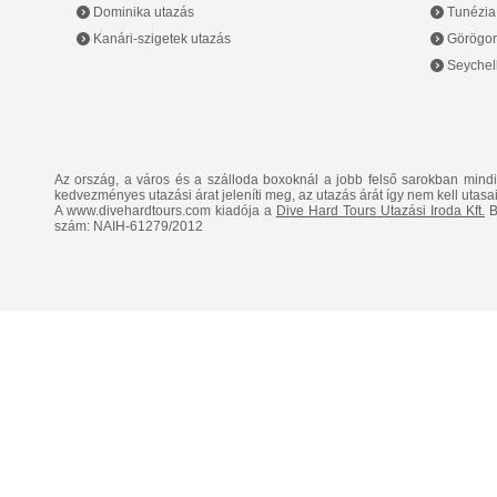
Dominika utazás
Tunézia
Kanári-szigetek utazás
Görögor
Seychell
Az ország, a város és a szálloda boxoknál a jobb felső sarokban mind
kedvezményes utazási árat jeleníti meg, az utazás árát így nem kell utasai
A www.divehardtours.com kiadója a
Dive Hard Tours Utazási Iroda Kft.
B
szám: NAIH-61279/2012