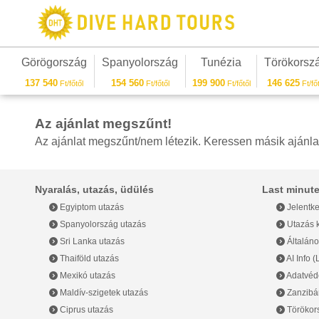
Görögország
Spanyolország
Tunézia
Törökorsz
137 540
154 560
199 900
146 625
Ft/főtől
Ft/főtől
Ft/főtől
Ft/főt
Az ajánlat megszűnt!
Az ajánlat megszűnt/nem létezik. Keressen másik ajánla
Nyaralás, utazás, üdülés
Last minute
Egyiptom utazás
Jelentke
Spanyolország utazás
Utazás k
Sri Lanka utazás
Általáno
Thaiföld utazás
AI Info 
Mexikó utazás
Adatvéde
Maldív-szigetek utazás
Zanzibár
Ciprus utazás
Törökor