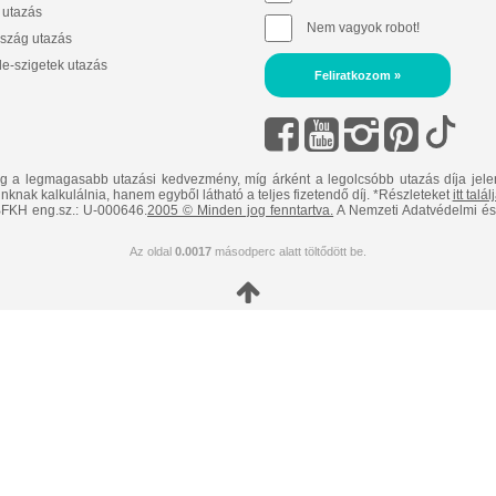
 utazás
Nem vagyok robot!
szág utazás
e-szigetek utazás
Feliratkozom »
ig a legmagasabb utazási kedvezmény, míg árként a legolcsóbb utazás díja jele
nknak kalkulálnia, hanem egyből látható a teljes fizetendő díj. *Részleteket
itt talá
FKH eng.sz.: U-000646.
2005 © Minden jog fenntartva.
A Nemzeti Adatvédelmi és 
Az oldal
0.0017
másodperc alatt töltődött be.