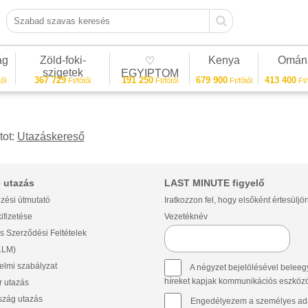
Szabad szavas keresés
ág
Zöld-foki-
Kenya
Omán
♡
szigetek
EGYIPTOM
367 729
191 250
679 900
413 400
ől
Ft/főtől
Ft/főtől
Ft/főtől
Ft/
tot:
Utazáskereső
 utazás
LAST MINUTE figyelő
zési útmutató
Iratkozzon fel, hogy elsőként értesüljö
ifizetése
Vezetéknév
s Szerződési Feltételek
(LLM)
lmi szabályzat
A négyzet bejelölésével beleegy
híreket kapjak kommunikációs eszközök 
 utazás
szág utazás
Engedélyezem a személyes ada