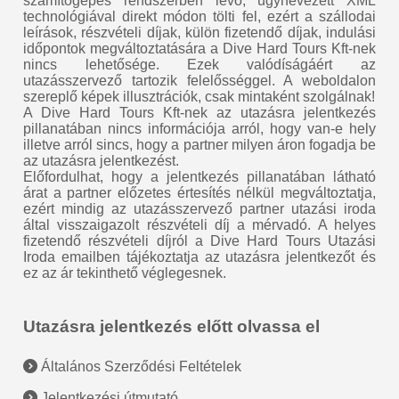
számítógépes rendszerben lévő, úgynevezett XML
technológiával direkt módon tölti fel, ezért a szállodai
leírások, részvételi díjak, külön fizetendő díjak, indulási
időpontok megváltoztatására a Dive Hard Tours Kft-nek
nincs lehetősége. Ezek valódíságáért az
utazásszervező tartozik felelősséggel. A weboldalon
szereplő képek illusztrációk, csak mintaként szolgálnak!
A Dive Hard Tours Kft-nek az utazásra jelentkezés
pillanatában nincs információja arról, hogy van-e hely
illetve arról sincs, hogy a partner milyen áron fogadja be
az utazásra jelentkezést.
Előfordulhat, hogy a jelentkezés pillanatában látható
árat a partner előzetes értesítés nélkül megváltoztatja,
ezért mindig az utazásszervező partner utazási iroda
által visszaigazolt részvételi díj a mérvadó. A helyes
fizetendő részvételi díjról a Dive Hard Tours Utazási
Iroda emailben tájékoztatja az utazásra jelentkezőt és
ez az ár tekinthető véglegesnek.
Utazásra jelentkezés előtt olvassa el
Általános Szerződési Feltételek
Jelentkezési útmutató