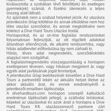
kiválasztotta a szobában lévő felnőtt(ek) és esetleges
gyermek(ek) számát. A fizetési ütemezés a teljes
összeg alatt látható.
Az ajánlatok nem a szabad helyeket jelzik. Az utazásra
jelentkezési űrlap kitöltése és annak elküldése nem hoz
létre utazási szerződést, és annak megkötésére nem
kötelezi a Dive Hard Tours Utazási Irodát.
Honlapunkat, és az on-line foglalási rendszerünket
folyamatosan fejlesztjük, az ott rögzített adatokat
állandóan ellenőrizzük, de alkalmi rendszerhiba, vagy
hibás adatbevitel előfordulása így sem zárható ki.
Hibás, téves adat megrendelés, szerződéskötés
alapjául nem szolgálhat.
A foglalás/megrendelés visszaigazolásáig a honlapon
esetlegesen tévesen, vagy hibásan megjelent ár, vagy
egyéb adat javításának jogát fenntartjuk.
A jelentkezési űrlap beérkezését követően a Dive Hard
Tours a partnerétől lekéri az aktuális helyet illetve az
akkor aktuális árat, és ennek eredményéről a
jelentkezőt emailben tájékoztatja.
A divehardtours.com honlapon szereplő kalkuláció
eredménye tájékoztató jellegű, a szállodai leírásokat,
képeket az utazásokat és azok árait a honlapra a Dive
Hard Tours Kft. utazásszervező partnere zárt