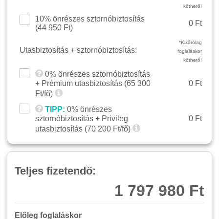
köthető!
10% önrészes sztornóbiztosítás
0 Ft
(
44 950
Ft)
*Kizárólag
Utasbiztosítás + sztornóbiztosítás:
foglaláskor
köthető!
0% önrészes sztornóbiztosítás
+ Prémium utasbiztosítás (
65 300
0 Ft
Ft/fő)
TIPP:
0% önrészes
sztornóbiztosítás + Privileg
0 Ft
utasbiztosítás (
70 200
Ft/fő)
Teljes fizetendő:
1 797 980 Ft
Előleg foglaláskor