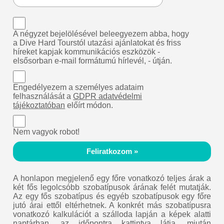
A négyzet bejelölésével beleegyezem abba, hogy
a Dive Hard Tourstól utazási ajánlatokat és friss
híreket kapjak kommunikációs eszközök -
elsősorban e-mail formátumú hírlevél, - útján.
Engedélyezem a személyes adataim
felhasználását a
GDPR adatvédelmi
tájékoztatóban
előírt módon.
Nem vagyok robot!
Feliratkozom »
A honlapon megjelenő egy főre vonatkozó teljes árak a
két fős legolcsóbb szobatípusok árának felét mutatják.
Az egy fős szobatípus és egyéb szobatípusok egy főre
jutó árai ettől eltérhetnek. A konkrét más szobatípusra
vonatkozó kalkulációt a szálloda lapján a képek alatti
naptárban, az időpontra kattintva látja, miután