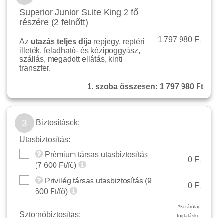
Superior Junior Suite King 2 fő
részére (2 felnőtt)
1 797 980 Ft
Az
utazás teljes díja
repjegy, reptéri
illeték, feladható- és kézipoggyász,
szállás, megadott ellátás, kinti
transzfer.
1. szoba összesen:
1 797 980 Ft
3
Biztosítások:
Utasbiztosítás:
Prémium társas utasbiztosítás
0 Ft
(
7 600
Ft/fő)
Privilég társas utasbiztosítás (
9
0 Ft
600
Ft/fő)
*Kizárólag
Sztornóbiztosítás:
foglaláskor