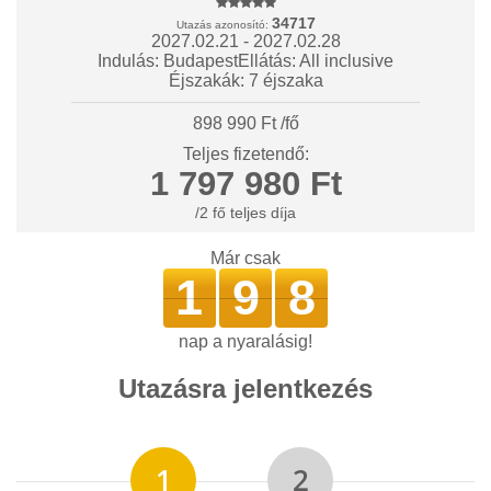
34717
Utazás azonosító:
2027.02.21 - 2027.02.28
Indulás: Budapest
Ellátás: All inclusive
Éjszakák: 7 éjszaka
898 990 Ft /fő
Teljes fizetendő:
1 797 980 Ft
/2 fő teljes díja
Már csak
1
9
8
nap a nyaralásig!
Utazásra jelentkezés