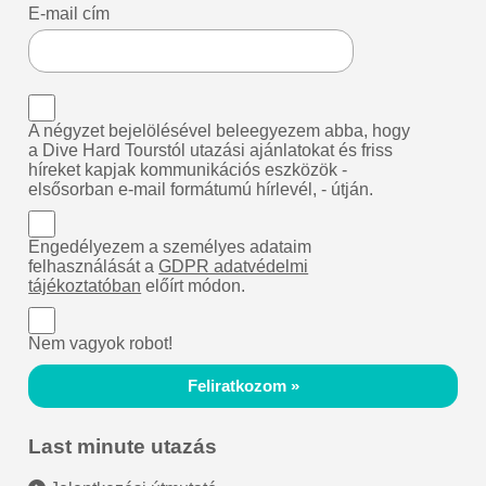
E-mail cím
A négyzet bejelölésével beleegyezem abba, hogy
a Dive Hard Tourstól utazási ajánlatokat és friss
híreket kapjak kommunikációs eszközök -
elsősorban e-mail formátumú hírlevél, - útján.
Engedélyezem a személyes adataim
felhasználását a
GDPR adatvédelmi
tájékoztatóban
előírt módon.
Nem vagyok robot!
Feliratkozom »
Last minute utazás