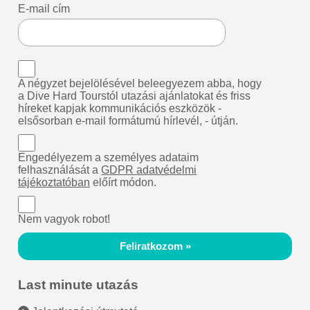
E-mail cím
A négyzet bejelölésével beleegyezem abba, hogy
a Dive Hard Tourstól utazási ajánlatokat és friss
híreket kapjak kommunikációs eszközök -
elsősorban e-mail formátumú hírlevél, - útján.
Engedélyezem a személyes adataim
felhasználását a
GDPR adatvédelmi
tájékoztatóban
előírt módon.
Nem vagyok robot!
Feliratkozom »
Last minute utazás