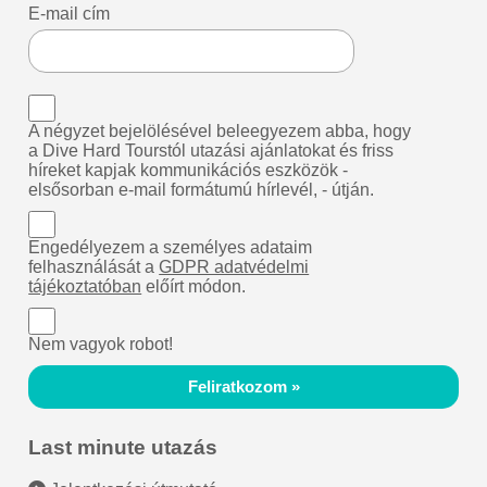
E-mail cím
A négyzet bejelölésével beleegyezem abba, hogy
a Dive Hard Tourstól utazási ajánlatokat és friss
híreket kapjak kommunikációs eszközök -
elsősorban e-mail formátumú hírlevél, - útján.
Engedélyezem a személyes adataim
felhasználását a
GDPR adatvédelmi
tájékoztatóban
előírt módon.
Nem vagyok robot!
Feliratkozom »
Last minute utazás