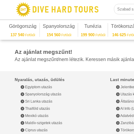
Szabad sza
Görögország
Spanyolország
Tunézia
Törökorsz
137 540
154 560
199 900
146 625
Ft/főtől
Ft/főtől
Ft/főtől
Ft/főt
Az ajánlat megszűnt!
Az ajánlat megszűnt/nem létezik. Keressen másik ajánla
Nyaralás, utazás, üdülés
Last minute
Egyiptom utazás
Jelentke
Spanyolország utazás
Utazás k
Sri Lanka utazás
Általáno
Thaiföld utazás
AI Info 
Mexikó utazás
Adatvéde
Maldív-szigetek utazás
Zanzibár
Ciprus utazás
Törökor