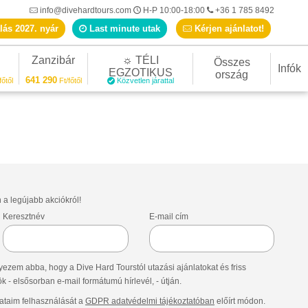
info@divehardtours.com
H-P 10:00-18:00
+36 1 785 8492
lás 2027. nyár
Last minute utak
Kérjen ajánlatot!
Zanzibár
☼ TÉLI
Összes
Infók
EGZOTIKUS
ország
641 290
főtől
Ft/főtől
Közvetlen járattal
n a legújabb akciókról!
Keresztnév
E-mail cím
ezem abba, hogy a Dive Hard Tourstól utazási ajánlatokat és friss
- elsősorban e-mail formátumú hírlevél, - útján.
taim felhasználását a
GDPR adatvédelmi tájékoztatóban
előírt módon.