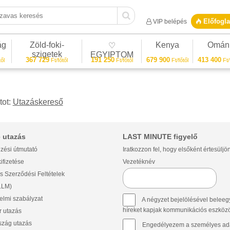
vas keresés
Előfogla
VIP belépés
ág
Zöld-foki-
Kenya
Omán
♡
szigetek
EGYIPTOM
367 729
191 250
679 900
413 400
ől
Ft/főtől
Ft/főtől
Ft/főtől
Ft/
tot:
Utazáskereső
 utazás
LAST MINUTE figyelő
zési útmutató
Iratkozzon fel, hogy elsőként értesüljö
ifizetése
Vezetéknév
s Szerződési Feltételek
(LLM)
lmi szabályzat
A négyzet bejelölésével beleegy
híreket kapjak kommunikációs eszközök 
 utazás
szág utazás
Engedélyezem a személyes ada