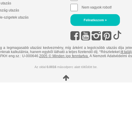
 utazás
Nem vagyok robot!
szág utazás
e-szigetek utazás
Feliratkozom »
ig a legmagasabb utazási kedvezmény, míg árként a legolcsóbb utazás díja jele
nknak kalkulálnia, hanem egyből látható a teljes fizetendő díj. *Részleteket
itt talá
FKH eng.sz.: U-000646.
2005 © Minden jog fenntartva.
A Nemzeti Adatvédelmi és 
Az oldal
0.0016
másodperc alatt töltődött be.