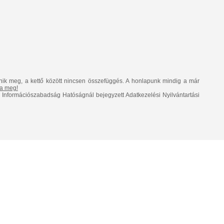
nik meg, a kettő között nincsen összefüggés. A honlapunk mindig a már
lja meg!
Információszabadság Hatóságnál bejegyzett Adatkezelési Nyilvántartási