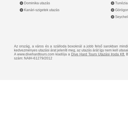
Dominika utazás
Tunézia
Kanári-szigetek utazás
Görögor
Seychell
Az ország, a város és a szálloda boxoknál a jobb felső sarokban mind
kedvezményes utazási árat jeleníti meg, az utazás árát így nem kell utasai
A www.divehardtours.com kiadója a
Dive Hard Tours Utazási Iroda Kft.
B
szám: NAIH-61279/2012