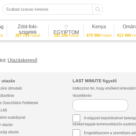
Szabad szavas keresés
ág
Zöld-foki-
Kenya
Omán
♡
szigetek
EGYIPTOM
367 729
191 250
679 900
413 400
ől
Ft/főtől
Ft/főtől
Ft/főtől
Ft/
tot:
Utazáskereső
 utazás
LAST MINUTE figyelő
zési útmutató
Iratkozzon fel, hogy elsőként értesüljö
ifizetése
Vezetéknév
s Szerződési Feltételek
(LLM)
lmi szabályzat
A négyzet bejelölésével beleegy
híreket kapjak kommunikációs eszközök 
 utazás
szág utazás
Engedélyezem a személyes ada