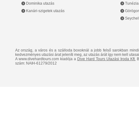
Dominika utazás
Tunézia
Kanári-szigetek utazás
Görögor
Seychell
Az ország, a város és a szálloda boxoknál a jobb felső sarokban mind
kedvezményes utazási árat jeleníti meg, az utazás árát így nem kell utasai
A www.divehardtours.com kiadója a
Dive Hard Tours Utazási Iroda Kft.
B
szám: NAIH-61279/2012