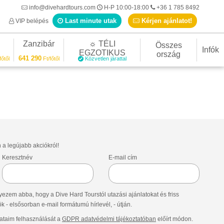
info@divehardtours.com
H-P 10:00-18:00
+36 1 785 8492
Last minute utak
Kérjen ajánlatot!
VIP belépés
Zanzibár
☼ TÉLI
Összes
Infók
EGZOTIKUS
ország
641 290
főtől
Ft/főtől
Közvetlen járattal
n a legújabb akciókról!
Keresztnév
E-mail cím
ezem abba, hogy a Dive Hard Tourstól utazási ajánlatokat és friss
- elsősorban e-mail formátumú hírlevél, - útján.
taim felhasználását a
GDPR adatvédelmi tájékoztatóban
előírt módon.