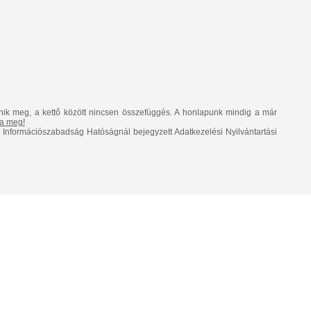
nik meg, a kettő között nincsen összefüggés. A honlapunk mindig a már
lja meg!
Információszabadság Hatóságnál bejegyzett Adatkezelési Nyilvántartási