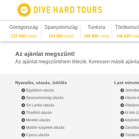
Görögország
Spanyolország
Tunézia
Törökorsz
137 540
154 560
199 900
146 625
Ft/főtől
Ft/főtől
Ft/főtől
Ft/főt
Az ajánlat megszűnt!
Az ajánlat megszűnt/nem létezik. Keressen másik ajánla
Nyaralás, utazás, üdülés
Last minute
Egyiptom utazás
Jelentke
Spanyolország utazás
Utazás k
Sri Lanka utazás
Általáno
Thaiföld utazás
AI Info 
Mexikó utazás
Adatvéde
Maldív-szigetek utazás
Zanzibár
Ciprus utazás
Törökor