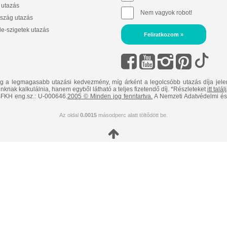
 utazás
Nem vagyok robot!
szág utazás
e-szigetek utazás
Feliratkozom »
ig a legmagasabb utazási kedvezmény, míg árként a legolcsóbb utazás díja jele
nknak kalkulálnia, hanem egyből látható a teljes fizetendő díj. *Részleteket
itt talá
FKH eng.sz.: U-000646.
2005 © Minden jog fenntartva.
A Nemzeti Adatvédelmi és 
Az oldal
0.0015
másodperc alatt töltődött be.