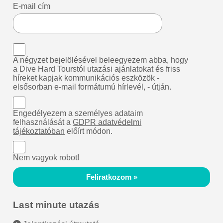
E-mail cím
A négyzet bejelölésével beleegyezem abba, hogy
a Dive Hard Tourstól utazási ajánlatokat és friss
híreket kapjak kommunikációs eszközök -
elsősorban e-mail formátumú hírlevél, - útján.
Engedélyezem a személyes adataim
felhasználását a
GDPR adatvédelmi
tájékoztatóban
előírt módon.
Nem vagyok robot!
Feliratkozom »
Last minute utazás