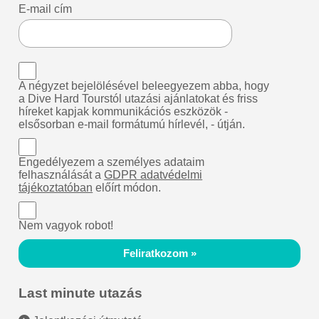
E-mail cím
A négyzet bejelölésével beleegyezem abba, hogy
a Dive Hard Tourstól utazási ajánlatokat és friss
híreket kapjak kommunikációs eszközök -
elsősorban e-mail formátumú hírlevél, - útján.
Engedélyezem a személyes adataim
felhasználását a
GDPR adatvédelmi
tájékoztatóban
előírt módon.
Nem vagyok robot!
Feliratkozom »
Last minute utazás